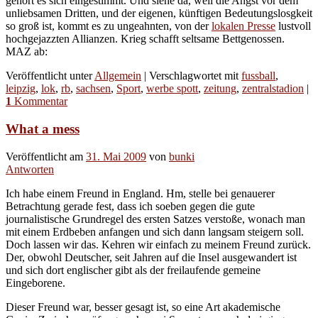
gehört es sich eingestimmt. Und siehe da, weil die Angst vor dem
unliebsamen Dritten, und der eigenen, künftigen Bedeutungslosgkeit
so groß ist, kommt es zu ungeahnten, von der
lokalen Presse
lustvoll
hochgejazzten Allianzen. Krieg schafft seltsame Bettgenossen.
MAZ ab:
Veröffentlicht unter
Allgemein
|
Verschlagwortet mit
fussball
,
leipzig
,
lok
,
rb
,
sachsen
,
Sport
,
werbe spott
,
zeitung
,
zentralstadion
|
1
Kommentar
What a mess
Veröffentlicht am
31. Mai 2009
von
bunki
Antworten
Ich habe einem Freund in England. Hm, stelle bei genauerer
Betrachtung gerade fest, dass ich soeben gegen die gute
journalistische Grundregel des ersten Satzes verstoße, wonach man
mit einem Erdbeben anfangen und sich dann langsam steigern soll.
Doch lassen wir das. Kehren wir einfach zu meinem Freund zurück.
Der, obwohl Deutscher, seit Jahren auf die Insel ausgewandert ist
und sich dort englischer gibt als der freilaufende gemeine
Eingeborene.
Dieser Freund war, besser gesagt ist, so eine Art akademische