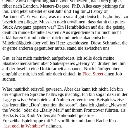
Genie. Zwischenprüfung nach zwei Semestern, nach drei ging es
rüber nach London. Masters-Degree, PhD. Alles easy pickings für
ihn. Und jetzt arbeitet er seit Jahr und Tag für „History of
Parliament“. Er war das, was man so auf gut deutsch als „brainy“ zu
bezeichnen pflegte. Muss ich noch erwähnen, dass damit ein gutes
Stück Arroganz gepaart war? Ein Herabblicken auf die, die geistig
deutlich minderbemittelt waren? Aus irgendeinem für mich nicht
erklärbaren Grund hatte er mich und meine akademische
Mittelmäßigkeit aber voll ins Herz geschlossen. Diese Schranke, die
er gerne anderen gegenüber nutze, stand nie zwischen uns.
Gut, er hat mich mehrfach aufgefordert, ich solle doch meine
Staatsexamensarbeit über Shakespeares „Henry V“ drüben bei ihm
auf der Insel in eine Doktorarbeit ausbauen. Noch häufiger aber
empfahl er mir, ich soll mir doch einfach in
Fleet Street
einen Job
suchen.
Wäre natürlich reizvoll gewesen. Aber das kann ich nicht. Ich bin
der englischen Sprache halbwegs mächtig. Ich bin sogar dazu in der
Lage gewisse Wortspiele auf Anhieb zu verstehen. Beispielsweise
das legendäre „Don’t mention the score“, dass ich glaube „News of
the World“ oder die „Daily Mail“ auf ihrem Frontcover führten, als
Becks & Co Rudi Völlers als Nationalelf getarnte
Freizeitballspieltruppe mit 5:1 vorführte und damit Rache für das
„last goal in Wembley“
nahmen.