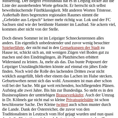
Misserfolg. Der Begriff Profifußball hat es in Leipzig locker auf die
Liste der aussterbenden Worte gebracht. Er herrscht sich selbst
beweihräuchernde Fünftklassigkeit. Mit anderen Worten Tristesse.
Außerhalb ihres begrenzten regionalen Raumes nimmt die
„Gebrüder aus Leipsch“ keiner mehr richtig war. Lok und der FC
Sachsen sind wie der berühmte Hamster im Laufrad. Sie ackern viel,
kommen aber nicht von der Stelle.
Doch diesen Sommer ist im Leipziger Schneckenrennen alles
anders. Ein eigentlich unbedeutender und zuvor wenig besuchter
Spielgefährte
, der nicht mal in den
Gemarkungen der Stadt
zu
Hause ist, schickt sich an, mit wenigen Zügen viel Boden gut zu
machen und den Eindringlingen, äh Platzhirschen erbittert
Widerstand zu leisten. Ja, mehr als das. Das bunte Potpourri der
Leipziger Unzulänglichkeiten könnte auf einmal ein jähes Ende
finden. Noch wird die Rolle des lachenden Dritten zwar nicht
wirklich ausgefüllt, blieb eher einem das Lachen im Halse stecken.
Geburtswehen nennt sich das wohl. Ansonsten ist man aber schon
voll bei der Sache. Mit gar weit reichenden, hochfliegenden Plänen.
Aufstieg alle zwei Jahre. Bis hin zur Bundesliga. So steht es in den
Businessplänen der umtriebigen
Brauseverkäufer
. Auch der Umzug
in Dr. Kölmels gar nicht mal so kleine
Privatsspielstätte
ist schon
beschlossene Sache. Der Kleine
twittert
auch schon munter durch
die Lande. Dank der Österreicher, die zuvor von den
Traditionalisten in Leutzsch vom Hof gejagt wurden und nun quasi