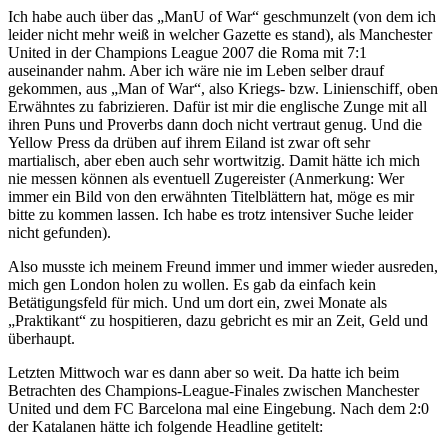
Ich habe auch über das „ManU of War“ geschmunzelt (von dem ich
leider nicht mehr weiß in welcher Gazette es stand), als Manchester
United in der Champions League 2007 die Roma mit 7:1
auseinander nahm. Aber ich wäre nie im Leben selber drauf
gekommen, aus „Man of War“, also Kriegs- bzw. Linienschiff, oben
Erwähntes zu fabrizieren. Dafür ist mir die englische Zunge mit all
ihren Puns und Proverbs dann doch nicht vertraut genug. Und die
Yellow Press da drüben auf ihrem Eiland ist zwar oft sehr
martialisch, aber eben auch sehr wortwitzig. Damit hätte ich mich
nie messen können als eventuell Zugereister (Anmerkung: Wer
immer ein Bild von den erwähnten Titelblättern hat, möge es mir
bitte zu kommen lassen. Ich habe es trotz intensiver Suche leider
nicht gefunden).
Also musste ich meinem Freund immer und immer wieder ausreden,
mich gen London holen zu wollen. Es gab da einfach kein
Betätigungsfeld für mich. Und um dort ein, zwei Monate als
„Praktikant“ zu hospitieren, dazu gebricht es mir an Zeit, Geld und
überhaupt.
Letzten Mittwoch war es dann aber so weit. Da hatte ich beim
Betrachten des Champions-League-Finales zwischen Manchester
United und dem FC Barcelona mal eine Eingebung. Nach dem 2:0
der Katalanen hätte ich folgende Headline getitelt: