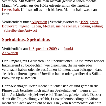
Schreiben. Mit Witzen, die man niemals gedruckt sehen möchte.
Manch Wortspiel aus der Hölle erfreute schon die geneigte
Leserschaft.
Und so soll es auch bleiben. Man tut halt, was man
kann.
Veröffentlicht unter
Allgemein
|
Verschlagwortet mit
1999
,
arbeit
,
Boulevard
,
jugend
,
Leben
,
Medien
,
meine szenen
,
studium
,
zeitung
|
Schreibe eine Antwort
Spekulatius, Spekulatius
Veröffentlicht am
1. September 2009
von
bunki
Antworten
Der Umgang mit Gerüchten und Spekulationen. Es ist immer wieder
faszinierend zu beobachten, wie diejenigen, die sie entweder
verursacht haben oder sie ausräumen könnten, dazu beitragen, dass
sie sich zu ihrem eigenen Unwillen halten oder gar über das Stille-
Post-Prinzip ausweiten.
Hertha-Manager Dieter Hoeneß flüchtet sich oft und gerne in die
Phrase „Ich beteilige mich nicht an Spekulationen“, wenn er um
klare Auskünfte beispielsweise bei Transfers gebeten wird. Dass er
damit die Fragestellung verfehlt, ist zwar berufsbedingt erklärbar,
macht die Sache aber nicht besser. Ein „kein Kommentar“ oder ein