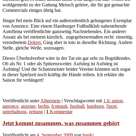
wohlgemerkt zu der Gattung Mensch gehöre, die für gut gemachte
Commercials einiges übrig hat.
Jüngst fiel mein Blick auf ein außerordentlich gelungenes Exemplar
von Annonce. Eine einem Hamburger Fußballklub nahestehende
Autofirma veröffentlichte ganzseitig Nachstehendes. Ein anderer
Ansatz als bei meinem kürzlich, zugegebenermaßen recht einseitig,
verordnetem
Dekret.
Ging aber in toto in dieselbe Richtung. Andere
Stelle, gleiche Welle, sozusagen.
Dieses Überholverbot wäre in der Tat ein gar sehr zu Begrüßendes.
Ob als Nr. 1 oder als Spitzenzweiter. Aufstieg ist Aufstieg ist
Aufstieg! Und die Schatzmeister beider Vereine könnten sich sogar
in dieser Spielzeit noch kräftig die Hände reiben. Ich erkläre die
Saison für verlängert!
Veröffentlicht unter
Allgemein
|
Verschlagwortet mit
1.fc union
,
annonce
,
anzeige
,
berlin
,
fcstpauli
,
fussball
,
hamburg
,
Sport
,
unterhaltung
,
zeitung
|
1
Kommentar
Jetzt kommt zusammen, was zusammen gehört
Veröffentlicht am
4. September 2009
von
bunki