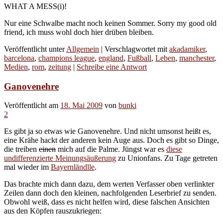
WHAT A MESS(i)!
Nur eine Schwalbe macht noch keinen Sommer. Sorry my good old
friend, ich muss wohl doch hier drüben bleiben.
Veröffentlicht unter
Allgemein
|
Verschlagwortet mit
akadamiker
,
barcelona
,
champions league
,
england
,
Fußball
,
Leben
,
manchester
,
Medien
,
rom
,
zeitung
|
Schreibe eine Antwort
Ganovenehre
Veröffentlicht am
18. Mai 2009
von
bunki
2
Es gibt ja so etwas wie Ganovenehre. Und nicht umsonst heißt es,
eine Krähe hackt der anderen kein Auge aus. Doch es gibt so Dinge,
die treiben
einen
mich auf die Palme. Jüngst war es
diese
undifferenzierte Meinungsäußerung
zu Unionfans. Zu Tage getreten
mal wieder im
Bayernländlle
.
Das brachte mich dann dazu, dem werten Verfasser oben verlinkter
Zeilen dann doch den kleinen, nachfolgenden Leserbrief zu senden.
Obwohl weiß, dass es nicht helfen wird, diese falschen Ansichten
aus den Köpfen rauszukriegen: