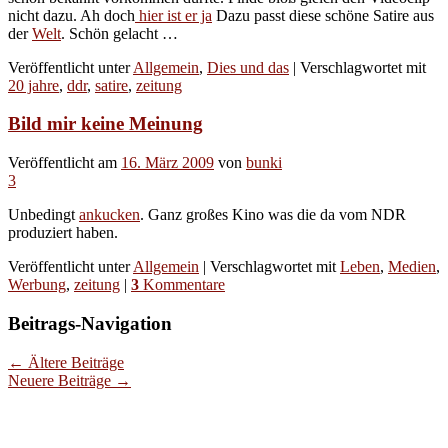
nicht dazu. Ah doch
hier ist er ja
Dazu passt diese schöne Satire aus
der
Welt
. Schön gelacht …
Veröffentlicht unter
Allgemein
,
Dies und das
|
Verschlagwortet mit
20 jahre
,
ddr
,
satire
,
zeitung
Bild mir keine Meinung
Veröffentlicht am
16. März 2009
von
bunki
3
Unbedingt
ankucken
. Ganz großes Kino was die da vom NDR
produziert haben.
Veröffentlicht unter
Allgemein
|
Verschlagwortet mit
Leben
,
Medien
,
Werbung
,
zeitung
|
3
Kommentare
Beitrags-Navigation
←
Ältere Beiträge
Neuere Beiträge
→