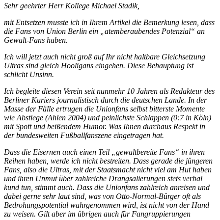
Sehr geehrter Herr Kollege Michael Stadik,
mit Entsetzen musste ich in Ihrem Artikel die Bemerkung lesen, dass
die Fans von Union Berlin ein „atemberaubendes Potenzial“ an
Gewalt-Fans haben.
Ich will jetzt auch nicht groß auf Ihr nicht haltbare Gleichsetzung
Ultras sind gleich Hooligans eingehen. Diese Behauptung ist
schlicht Unsinn.
Ich begleite diesen Verein seit nunmehr 10 Jahren als Redakteur des
Berliner Kuriers journalistisch durch die deutschen Lande. In der
Masse der Fälle ertrugen die Unionfans selbst bitterste Momente
wie Abstiege (Ahlen 2004) und peinlichste Schlappen (0:7 in Köln)
mit Spott und beißendem Humor. Was Ihnen durchaus Respekt in
der bundesweiten Fußballfanszene eingetragen hat.
Dass die Eisernen auch einen Teil „gewaltbereite Fans“ in ihren
Reihen haben, werde ich nicht bestreiten. Dass gerade die jüngeren
Fans, also die Ultras, mit der Staatsmacht nicht viel am Hut haben
und ihren Unmut über zahlreiche Drangsalierungen stets verbal
kund tun, stimmt auch. Dass die Unionfans zahlreich anreisen und
dabei gerne sehr laut sind, was von Otto-Normal-Bürger oft als
Bedrohungspotential wahrgenommen wird, ist nicht von der Hand
zu weisen. Gilt aber im übrigen auch für Fangruppierungen