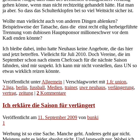
gehen könne, wenn man nicht rechtzeitig gehandelt hätte. Hat man
ja aber. So dass das Schulterklopfen bei so viel Weitsicht sicher ist.
Wollte man vielleicht auch von anderen Dingen ablenken?
Beispielsweise der Tatsache, dass die einst recht eilig herbeigeführte
Trennung vom dubiosen Hauptsponsor millioneschwer vor dem
Kadi enden könnte?
Ich bleibe dabei, imho hatte Neuhaus keine Angebote, die das hier
und jetzt betreffen. Vielleicht für Juli 2010. Doch Vereine, die im
September schon nach einem Chefcoach für die nächste Saison
fahnden, sind mir suspekt. Ich kann mir nicht vorstellen, dass UN so
etwas wirklich reizen könnte.
Veröffentlicht unter
Allgemein
|
Verschlagwortet mit
1.fc union
,
2.liga
,
berlin
,
fussball
,
Medien
,
trainer
,
uwe neuhaus
,
verlängerung
,
vertrag
,
zeitung
|
2
Kommentare
Ich erkläre die Saison für verlängert
Veröffentlicht am
11. September 2009
von
bunki
1
Werbung ist so eine Sache. Manche geht. Anderes geht gar nicht.
Meistens geht es leider absolut nicht. Und langweilt nur. Wobei ich