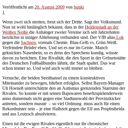
Veröffentlicht am
20. August 2009
von
bunki
1
Wenn zwei sich streiten, freut sich der Dritte. Sagt der Volksmund.
Nun ist wohl hinlänglich bekannt, dass in der
Heldenstadt an der
Weißen Neiße
die Anhänger zweier Vereine sich seit Jahrzehnten
herzlichst in inniger Ablehnung verbunden sind. Der VfB alias
Lok
gegen die
Sachsen
, vormals Chemie. Blau-Gelb vs. Grün-Weiß.
Verfeindete Brüder eben. Und sei es nur im Geiste. Manch
geknicktes Nasenbein, so es denn des Sprechens kundig, wüsste
davon zu berichten. Eine Rivalität, die den Sport in der Geburtsstätte
des Deutschen Fußballbundes lähmt, die Stadt spaltet. Das war
schon immer so. Und wird auch wohl immer so bleiben.
Versuche, die beiden Streithansel zu einem konstruktiven
Miteinander zu bewegen, blieben erfolglos. Selbst Bayern-Manager
Uli Hoeneß unterschätzte den an Autismus grenzenden Starrsinn der
Rivalen. So konnte er mit seinen Bajuwaren benefizspielenderweis
anno dunnemals nicht gegen eine Stadtauswahl der Provinzkicker
antreten, sondern musste – so viel Ordnung muss auch für einen
Rekordmister sein – je eine Halbzeit gegen die Elf aus Propbstheida
und aus Leutzsch absolvieren.
Einen tut die ewigen Rivalen eigentlich nur ihr chronischer