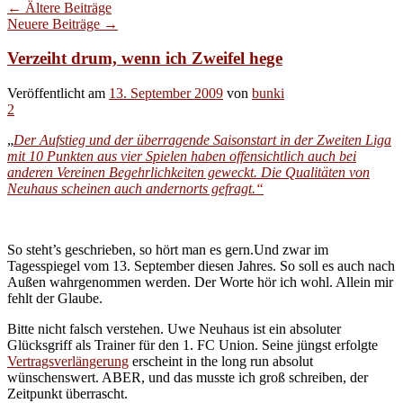
←
Ältere Beiträge
Neuere Beiträge
→
Verzeiht drum, wenn ich Zweifel hege
Veröffentlicht am
13. September 2009
von
bunki
2
„
Der Aufstieg und der überragende Saisonstart in der Zweiten Liga
mit 10 Punkten aus vier Spielen haben offensichtlich auch bei
anderen Vereinen Begehrlichkeiten geweckt. Die Qualitäten von
Neuhaus scheinen auch andernorts gefragt.“
So steht’s geschrieben, so hört man es gern.Und zwar im
Tagesspiegel vom 13. September diesen Jahres. So soll es auch nach
Außen wahrgenommen werden. Der Worte hör ich wohl. Allein mir
fehlt der Glaube.
Bitte nicht falsch verstehen. Uwe Neuhaus ist ein absoluter
Glücksgriff als Trainer für den 1. FC Union. Seine jüngst erfolgte
Vertragsverlängerung
erscheint in the long run absolut
wünschenswert. ABER, und das musste ich groß schreiben, der
Zeitpunkt überrascht.