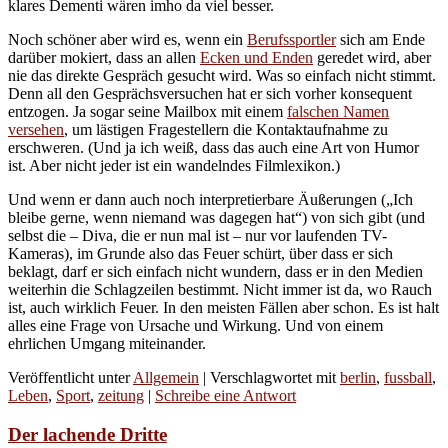
klares Dementi wären imho da viel besser.
Noch schöner aber wird es, wenn ein
Berufssportler
sich am Ende
darüber mokiert, dass an allen
Ecken und Enden
geredet wird, aber
nie das direkte Gespräch gesucht wird. Was so einfach nicht stimmt.
Denn all den Gesprächsversuchen hat er sich vorher konsequent
entzogen. Ja sogar seine Mailbox mit einem
falschen Namen
versehen
, um lästigen Fragestellern die Kontaktaufnahme zu
erschweren. (Und ja ich weiß, dass das auch eine Art von Humor
ist. Aber nicht jeder ist ein wandelndes Filmlexikon.)
Und wenn er dann auch noch interpretierbare Äußerungen („Ich
bleibe gerne, wenn niemand was dagegen hat“) von sich gibt (und
selbst die – Diva, die er nun mal ist – nur vor laufenden TV-
Kameras), im Grunde also das Feuer schürt, über dass er sich
beklagt, darf er sich einfach nicht wundern, dass er in den Medien
weiterhin die Schlagzeilen bestimmt. Nicht immer ist da, wo Rauch
ist, auch wirklich Feuer. In den meisten Fällen aber schon. Es ist halt
alles eine Frage von Ursache und Wirkung. Und von einem
ehrlichen Umgang miteinander.
Veröffentlicht unter
Allgemein
|
Verschlagwortet mit
berlin
,
fussball
,
Leben
,
Sport
,
zeitung
|
Schreibe eine Antwort
Der lachende Dritte