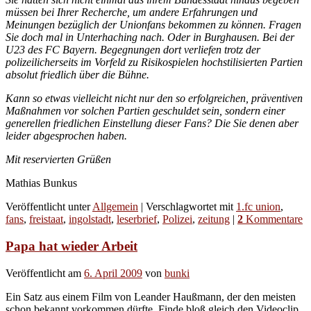
müssen bei Ihrer Recherche, um andere Erfahrungen und
Meinungen bezüglich der Unionfans bekommen zu können. Fragen
Sie doch mal in Unterhaching nach. Oder in Burghausen. Bei der
U23 des FC Bayern. Begegnungen dort verliefen trotz der
polizeilicherseits im Vorfeld zu Risikospielen hochstilisierten Partien
absolut friedlich über die Bühne.
Kann so etwas vielleicht nicht nur den so erfolgreichen, präventiven
Maßnahmen vor solchen Partien geschuldet sein, sondern einer
generellen friedlichen Einstellung dieser Fans? Die Sie denen aber
leider abgesprochen haben.
Mit reservierten Grüßen
Mathias Bunkus
Veröffentlicht unter
Allgemein
|
Verschlagwortet mit
1.fc union
,
fans
,
freistaat
,
ingolstadt
,
leserbrief
,
Polizei
,
zeitung
|
2
Kommentare
Papa hat wieder Arbeit
Veröffentlicht am
6. April 2009
von
bunki
Ein Satz aus einem Film von Leander Haußmann, der den meisten
schon bekannt vorkommen dürfte. Finde bloß gleich den Videoclip