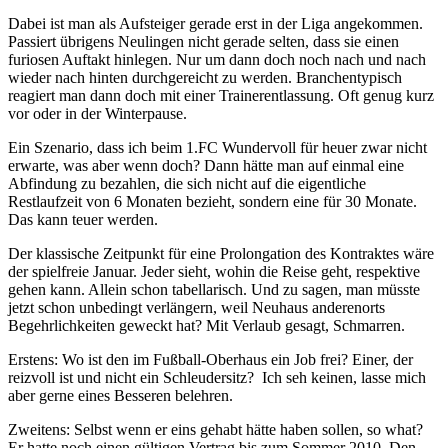
Dabei ist man als Aufsteiger gerade erst in der Liga angekommen.
Passiert übrigens Neulingen nicht gerade selten, dass sie einen
furiosen Auftakt hinlegen. Nur um dann doch noch nach und nach
wieder nach hinten durchgereicht zu werden. Branchentypisch
reagiert man dann doch mit einer Trainerentlassung. Oft genug kurz
vor oder in der Winterpause.
Ein Szenario, dass ich beim 1.FC Wundervoll für heuer zwar nicht
erwarte, was aber wenn doch? Dann hätte man auf einmal eine
Abfindung zu bezahlen, die sich nicht auf die eigentliche
Restlaufzeit von 6 Monaten bezieht, sondern eine für 30 Monate.
Das kann teuer werden.
Der klassische Zeitpunkt für eine Prolongation des Kontraktes wäre
der spielfreie Januar. Jeder sieht, wohin die Reise geht, respektive
gehen kann. Allein schon tabellarisch. Und zu sagen, man müsste
jetzt schon unbedingt verlängern, weil Neuhaus anderenorts
Begehrlichkeiten geweckt hat? Mit Verlaub gesagt, Schmarren.
Erstens: Wo ist den im Fußball-Oberhaus ein Job frei? Einer, der
reizvoll ist und nicht ein Schleudersitz? Ich seh keinen, lasse mich
aber gerne eines Besseren belehren.
Zweitens: Selbst wenn er eins gehabt hätte haben sollen, so what?
Er hatte noch einen gültigen Vertrag bis zum Sommer 2010. Den