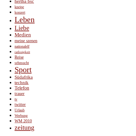
hertha bsc
kneipe
konzert
Leben
Liebe
Medien
meine szenen
nationalelf
ratlosigkeit
Reise
sehnsucht
Sport
Südafrika
technik
Telefon
trauer
tv
twitter
Urlaub
Werbung
WM 2010
zeitung