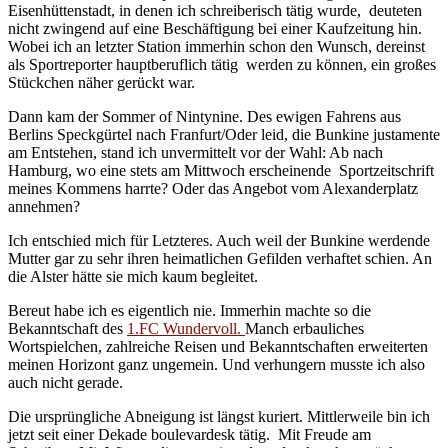
Eisenhüttenstadt, in denen ich schreiberisch tätig wurde, deuteten
nicht zwingend auf eine Beschäftigung bei einer Kaufzeitung hin.
Wobei ich an letzter Station immerhin schon den Wunsch, dereinst
als Sportreporter hauptberuflich tätig werden zu können, ein großes
Stückchen näher gerückt war.
Dann kam der Sommer of Nintynine. Des ewigen Fahrens aus
Berlins Speckgürtel nach Franfurt/Oder leid, die Bunkine justamente
am Entstehen, stand ich unvermittelt vor der Wahl: Ab nach
Hamburg, wo eine stets am Mittwoch erscheinende Sportzeitschrift
meines Kommens harrte? Oder das Angebot vom Alexanderplatz
annehmen?
Ich entschied mich für Letzteres. Auch weil der Bunkine werdende
Mutter gar zu sehr ihren heimatlichen Gefilden verhaftet schien. An
die Alster hätte sie mich kaum begleitet.
Bereut habe ich es eigentlich nie. Immerhin machte so die
Bekanntschaft des
1.FC Wundervoll.
Manch erbauliches
Wortspielchen, zahlreiche Reisen und Bekanntschaften erweiterten
meinen Horizont ganz ungemein. Und verhungern musste ich also
auch nicht gerade.
Die ursprüngliche Abneigung ist längst kuriert. Mittlerweile bin ich
jetzt seit einer Dekade boulevardesk tätig. Mit Freude am