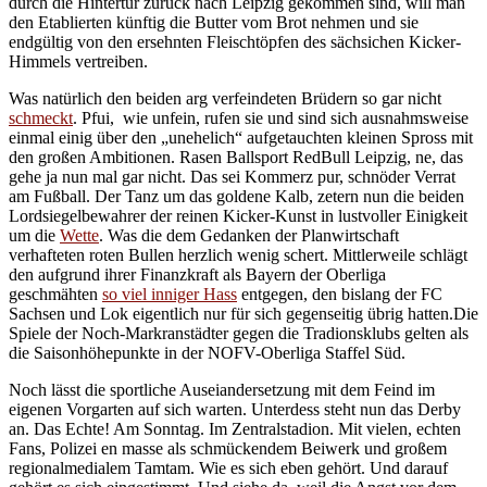
durch die Hintertür zurück nach Leipzig gekommen sind, will man
den Etablierten künftig die Butter vom Brot nehmen und sie
endgültig von den ersehnten Fleischtöpfen des sächsichen Kicker-
Himmels vertreiben.
Was natürlich den beiden arg verfeindeten Brüdern so gar nicht
schmeckt
. Pfui, wie unfein, rufen sie und sind sich ausnahmsweise
einmal einig über den „unehelich“ aufgetauchten kleinen Spross mit
den großen Ambitionen. Rasen Ballsport RedBull Leipzig, ne, das
gehe ja nun mal gar nicht. Das sei Kommerz pur, schnöder Verrat
am Fußball. Der Tanz um das goldene Kalb, zetern nun die beiden
Lordsiegelbewahrer der reinen Kicker-Kunst in lustvoller Einigkeit
um die
Wette
. Was die dem Gedanken der Planwirtschaft
verhafteten roten Bullen herzlich wenig schert. Mittlerweile schlägt
den aufgrund ihrer Finanzkraft als Bayern der Oberliga
geschmähten
so viel inniger Hass
entgegen, den bislang der FC
Sachsen und Lok eigentlich nur für sich gegenseitig übrig hatten.Die
Spiele der Noch-Markranstädter gegen die Tradionsklubs gelten als
die Saisonhöhepunkte in der NOFV-Oberliga Staffel Süd.
Noch lässt die sportliche Auseiandersetzung mit dem Feind im
eigenen Vorgarten auf sich warten. Unterdess steht nun das Derby
an. Das Echte! Am Sonntag. Im Zentralstadion. Mit vielen, echten
Fans, Polizei en masse als schmückendem Beiwerk und großem
regionalmedialem Tamtam. Wie es sich eben gehört. Und darauf