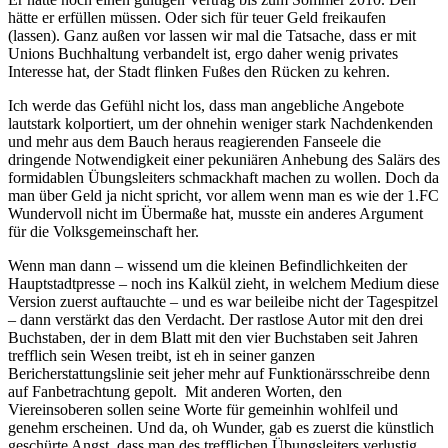
hätte er erfüllen müssen. Oder sich für teuer Geld freikaufen
(lassen). Ganz außen vor lassen wir mal die Tatsache, dass er mit
Unions Buchhaltung verbandelt ist, ergo daher wenig privates
Interesse hat, der Stadt flinken Fußes den Rücken zu kehren.
Ich werde das Gefühl nicht los, dass man angebliche Angebote
lautstark kolportiert, um der ohnehin weniger stark Nachdenkenden
und mehr aus dem Bauch heraus reagierenden Fanseele die
dringende Notwendigkeit einer pekuniären Anhebung des Salärs des
formidablen Übungsleiters schmackhaft machen zu wollen. Doch da
man über Geld ja nicht spricht, vor allem wenn man es wie der 1.FC
Wundervoll nicht im Übermaße hat, musste ein anderes Argument
für die Volksgemeinschaft her.
Wenn man dann – wissend um die kleinen Befindlichkeiten der
Hauptstadtpresse – noch ins Kalkül zieht, in welchem Medium diese
Version zuerst auftauchte – und es war beileibe nicht der Tagespitzel
– dann verstärkt das den Verdacht. Der rastlose Autor mit den drei
Buchstaben, der in dem Blatt mit den vier Buchstaben seit Jahren
trefflich sein Wesen treibt, ist eh in seiner ganzen
Bericherstattungslinie seit jeher mehr auf Funktionärsschreibe denn
auf Fanbetrachtung gepolt. Mit anderen Worten, den
Viereinsoberen sollen seine Worte für gemeinhin wohlfeil und
genehm erscheinen. Und da, oh Wunder, gab es zuerst die künstlich
geschürte Angst, dass man des trefflichen Übungsleiters verlustig