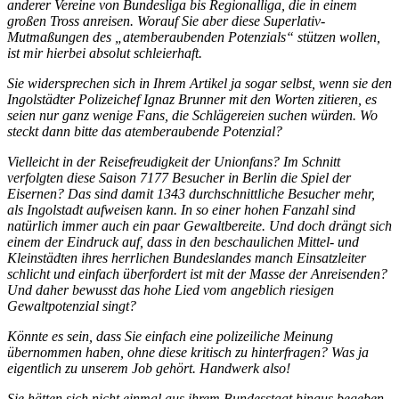
anderer Vereine von Bundesliga bis Regionalliga, die in einem
großen Tross anreisen. Worauf Sie aber diese Superlativ-
Mutmaßungen des „atemberaubenden Potenzials“ stützen wollen,
ist mir hierbei absolut schleierhaft.
Sie widersprechen sich in Ihrem Artikel ja sogar selbst, wenn sie den
Ingolstädter Polizeichef Ignaz Brunner mit den Worten zitieren, es
seien nur ganz wenige Fans, die Schlägereien suchen würden. Wo
steckt dann bitte das atemberaubende Potenzial?
Vielleicht in der Reisefreudigkeit der Unionfans? Im Schnitt
verfolgten diese Saison 7177 Besucher in Berlin die Spiel der
Eisernen? Das sind damit 1343 durchschnittliche Besucher mehr,
als Ingolstadt aufweisen kann. In so einer hohen Fanzahl sind
natürlich immer auch ein paar Gewaltbereite. Und doch drängt sich
einem der Eindruck auf, dass in den beschaulichen Mittel- und
Kleinstädten ihres herrlichen Bundeslandes manch Einsatzleiter
schlicht und einfach überfordert ist mit der Masse der Anreisenden?
Und daher bewusst das hohe Lied vom angeblich riesigen
Gewaltpotenzial singt?
Könnte es sein, dass Sie einfach eine polizeiliche Meinung
übernommen haben, ohne diese kritisch zu hinterfragen? Was ja
eigentlich zu unserem Job gehört. Handwerk also!
Sie hätten sich nicht einmal aus ihrem Bundesstaat hinaus begeben