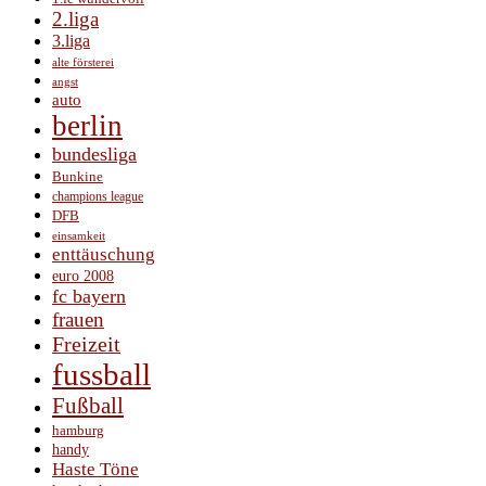
2.liga
3.liga
alte försterei
angst
auto
berlin
bundesliga
Bunkine
champions league
DFB
einsamkeit
enttäuschung
euro 2008
fc bayern
frauen
Freizeit
fussball
Fußball
hamburg
handy
Haste Töne