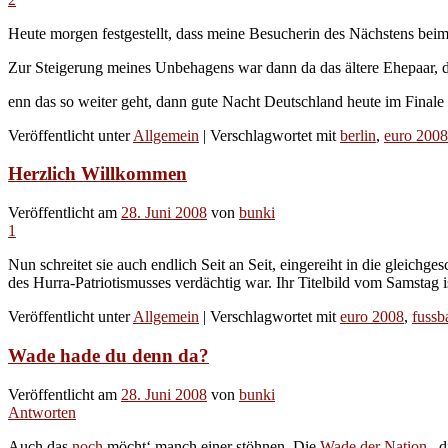
Heute morgen festgestellt, dass meine Besucherin des Nächstens beim 
Zur Steigerung meines Unbehagens war dann da das ältere Ehepaar, 
enn das so weiter geht, dann gute Nacht Deutschland heute im Final
Veröffentlicht unter
Allgemein
|
Verschlagwortet mit
berlin
,
euro 2008
Herzlich Willkommen
Veröffentlicht am
28. Juni 2008
von
bunki
1
Nun schreitet sie auch endlich Seit an Seit, eingereiht in die gleichg
des Hurra-Patriotismusses verdächtig war. Ihr Titelbild vom Samstag 
Veröffentlicht unter
Allgemein
|
Verschlagwortet mit
euro 2008
,
fussba
Wade hade du denn da?
Veröffentlicht am
28. Juni 2008
von
bunki
Antworten
Auch das
noch
möcht‘ manch einer stöhnen. Die
Wade der Nation
, 