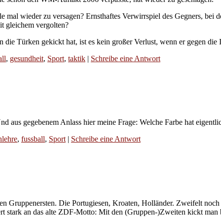
ale mal wieder zu versagen? Ernsthaftes Verwirrspiel des Gegners, bei d
it gleichem vergolten?
die Türken gekickt hat, ist es kein großer Verlust, wenn er gegen die 
ll
,
gesundheit
,
Sport
,
taktik
|
Schreibe eine Antwort
Und aus gegebenem Anlass hier meine Frage: Welche Farbe hat eigentl
nlehre
,
fussball
,
Sport
|
Schreibe eine Antwort
en Gruppenersten. Die Portugiesen, Kroaten, Holländer. Zweifelt noch 
ert stark an das alte ZDF-Motto: Mit den (Gruppen-)Zweiten kickt man 