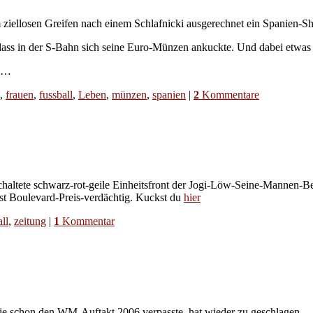
ziellosen Greifen nach einem Schlafnicki ausgerechnet ein Spanien-Shi
dass in der S-Bahn sich seine Euro-Münzen ankuckte. Und dabei etwas
e …
,
frauen
,
fussball
,
Leben
,
münzen
,
spanien
|
2
Kommentare
eschaltete schwarz-rot-geile Einheitsfront der Jogi-Löw-Seine-Mannen-Be
ist Boulevard-Preis-verdächtig. Kuckst du
hier
ll
,
zeitung
|
1
Kommentar
die schon den WM-Auftakt 2006 verpasste, hat wieder zu geschlagen.