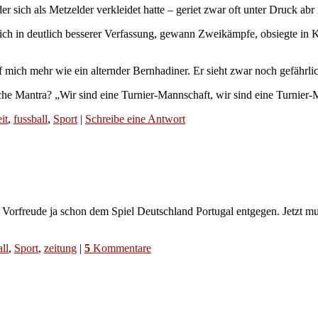
ich als Metzelder verkleidet hatte – geriet zwar oft unter Druck abr n
ch in deutlich besserer Verfassung, gewann Zweikämpfe, obsiegte in Ko
mich mehr wie ein alternder Bernhadiner. Er sieht zwar noch gefährlich
e Mantra? „Wir sind eine Turnier-Mannschaft, wir sind eine Turnier-M
it
,
fussball
,
Sport
|
Schreibe eine Antwort
in Vorfreude ja schon dem Spiel Deutschland Portugal entgegen. Jetzt mu
ll
,
Sport
,
zeitung
|
5
Kommentare