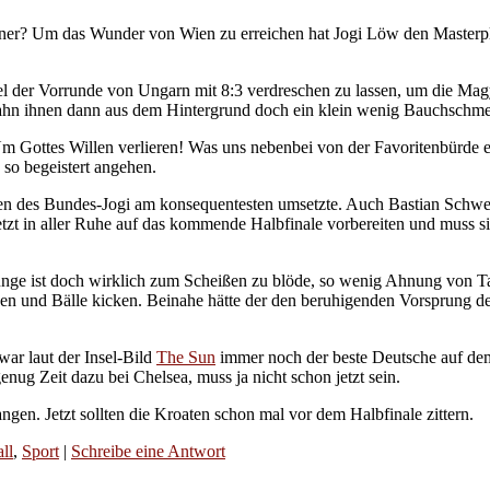
einer? Um das Wunder von Wien zu erreichen hat Jogi Löw den Masterp
Spiel der Vorrunde von Ungarn mit 8:3 verdreschen zu lassen, um die Ma
Rahn ihnen dann aus dem Hintergrund doch ein klein wenig Bauchschmer
 Gottes Willen verlieren! Was uns nebenbei von der Favoritenbürde e
 so begeistert angehen.
gen des Bundes-Jogi am konsequentesten umsetzte. Auch Bastian Schwein
etzt in aller Ruhe auf das kommende Halbfinale vorbereiten und muss si
unge ist doch wirklich zum Scheißen zu blöde, so wenig Ahnung von Ta
en und Bälle kicken. Beinahe hätte der den beruhigenden Vorsprung 
war laut der Insel-Bild
The Sun
immer noch der beste Deutsche auf dem 
enug Zeit dazu bei Chelsea, muss ja nicht schon jetzt sein.
ngen. Jetzt sollten die Kroaten schon mal vor dem Halbfinale zittern.
ll
,
Sport
|
Schreibe eine Antwort