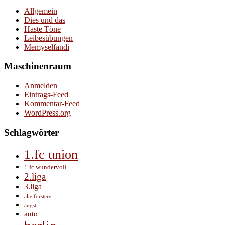
Allgemein
Dies und das
Haste Töne
Leibesübungen
Memyselfandi
Maschinenraum
Anmelden
Eintrags-Feed
Kommentar-Feed
WordPress.org
Schlagwörter
1.fc union
1.fc wundervoll
2.liga
3.liga
alte försterei
angst
auto