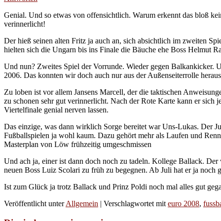
Genial. Und so etwas von offensichtlich. Warum erkennt das bloß k
verinnerlicht!
Der hieß seinen alten Fritz ja auch an, sich absichtlich im zweiten 
hielten sich die Ungarn bis ins Finale die Bäuche ehe Boss Helmut 
Und nun? Zweites Spiel der Vorrunde. Wieder gegen Balkankicker. Um
2006. Das konnten wir doch auch nur aus der Außenseiterrolle heraus
Zu loben ist vor allem Jansens Marcell, der die taktischen Anweisun
zu schonen sehr gut verinnerlicht. Nach der Rote Karte kann er sich j
Viertelfinale genial nerven lassen.
Das einzige, was dann wirklich Sorge bereitet war Uns-Lukas. Der J
Fußballspielen ja wohl kaum. Dazu gehört mehr als Laufen und Renn
Masterplan von Löw frühzeitig umgeschmissen
Und ach ja, einer ist dann doch noch zu tadeln. Kollege Ballack. Der 
neuen Boss Luiz Scolari zu früh zu begegnen. Ab Juli hat er ja noch g
Ist zum Glück ja trotz Ballack und Prinz Poldi noch mal alles gut gega
Veröffentlicht unter
Allgemein
|
Verschlagwortet mit
euro 2008
,
fussba