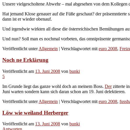
Unsere vielgescholtene Abwehr – mal abgesehen von dem Kollegen der s
Hat jemand Klose genauer auf die Füße geschaut? der präsemntierte si
dann ist er wieder obenauf.
Und irgendwie wirkten all diese die österreichischen Bemühungen auf 
Und nun? Soll man es nochmal vorbeten, das omnipräsente germanisch
Veröffentlicht unter
Allgemein
|
Verschlagwortet mit
euro 2008
,
Freize
Noch ne Erklärung
Veröffentlicht am
13. Juni 2008
von
bunki
5
Im Grunde liegt das ganze wohl doch an meinem Boss.
Der
zitterte 
Juni warten sondern kann sich daran schon am 19. Juni delektieren.
Veröffentlicht unter
Allgemein
|
Verschlagwortet mit
euro 2008
,
fussba
Löw wie weiland Herberger
Veröffentlicht am
13. Juni 2008
von
bunki
Antworten