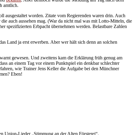
h amtlich.
oll ausgestaltet worden. Zitate vom Regierenden waren drin. Auch
 die auch aussehen mag. (War da nicht mal was mit Lotto-Mitteln, die
äher spezifizierten Erbpacht übernehmen werden. Belastbare Zahlen
das Land ja erst erwerben. Aber wer hält sich denn an solchen
gewarnt gewesen. Und zweitens kam die Erklärung früh genug am
 dass an einem Tag vor einem Punktspiel ein denkbar schlechter
erfahren, wie Trainer Jens Keller die Aufgabe bei den Münchner
ehmen? Eben!
roßen Union-Lieder „Stimmung an der Alten Försterei“.