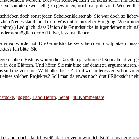
es versäumten zweistellig zu gewinnen, nochmal publiziert. Weil endlic
hrieben doch sonst jeden Scheibenkleister ab. Sie war doch so liebev
lich Neues stand nicht drin. Was mit finanzieller Einigung. Wie immer
nahm) ) Lediglich, dass Union die Grundstücke in irgendeiner nicht n
 oder womöglich der AfD. Ne, lass mal lieber.
 er erlegt worden ist. Die Grundstücke zwischen den Sportplätzen muss 
tes? Ich bitte, Sie!
elegen haben. Erstens waren die Gazetten ja schon seit Sonnabend vor
 in den Blättern. Und hören Sie mir bitte auf damit zu argumentieren,
 so kurz vor einer Wahl alles los ist? Und wen interessiert schon zu 
t eines solchen Projektes? Soll man da etwas noch drauf Rücksicht n
dstücke
,
jugend
,
Land Berlin
,
Senat
|
48
Kommentare
ut es aber doch. Ja, ich weiß, dass er verantwortlich ist für eins der g