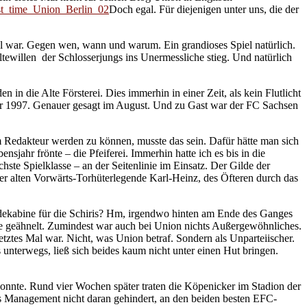
Doch egal. Für diejenigen unter uns, die der
al war. Gegen wen, wann und warum. Ein grandioses Spiel natürlich.
tewillen der Schlosserjungs ins Unermessliche stieg. Und natürlich
in die Alte Försterei. Dies immerhin in einer Zeit, als kein Flutlicht
war 1997. Genauer gesagt im August. Und zu Gast war der FC Sachsen
 Redakteur werden zu können, musste das sein. Dafür hätte man sich
jahr frönte – die Pfeiferei. Immerhin hatte ich es bis in die
ste Spielklasse – an der Seitenlinie im Einsatz. Der Gilde der
er alten Vorwärts-Torhüterlegende Karl-Heinz, des Öfteren durch das
dekabine für die Schiris? Hm, irgendwo hinten am Ende des Ganges
alle geähnelt. Zumindest war auch bei Union nichts Außergewöhnliches.
tztes Mal war. Nicht, was Union betraf. Sondern als Unparteiischer.
unterwegs, ließ sich beides kaum nicht unter einen Hut bringen.
konnte. Rund vier Wochen später traten die Köpenicker im Stadion der
s Management nicht daran gehindert, an den beiden besten EFC-