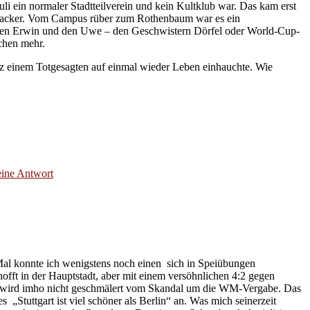
li ein normaler Stadtteilverein und kein Kultklub war. Das kam erst
ts Wacker. Vom Campus rüber zum Rothenbaum war es ein
 den Erwin und den Uwe – den Geschwistern Dörfel oder World-Cup-
schen mehr.
tz einem Totgesagten auf einmal wieder Leben einhauchte. Wie
eine Antwort
 Mal konnte ich wenigstens noch einen sich in Speiübungen
fft in der Hauptstadt, aber mit einem versöhnlichen 4:2 gegen
rs wird imho nicht geschmälert vom Skandal um die WM-Vergabe. Das
„Stuttgart ist viel schöner als Berlin“ an. Was mich seinerzeit