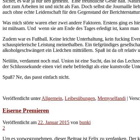
Sicher, es war ja nur lieb gemeint. Eine freundliche Geste halt. Nat
dort zum Arbeiten ist und nicht als Fan. Doch selbst die Journaille 
auch ohne echte Leidenschaft für den Gegenstand der Berichterstattun
Was mich störte waren eher zwei andere Faktoren. Erstens ging es hier
ist mühsam. Und wenn sie am Ende des Tages erledigt ist, kann man
Zudem war es Fußball. Keine leichte Unterhaltung, kein fucking Eve
schauspielerische Leistung meinethalben. Ein tiefgründiges gesellsc
alkoholgeschwängert ein Liedchen mitträllern. Spaß ist da oft relat
Neiiiiin, verdammt noch mal. Union ist eine Sucht, das ist das Lechz
der Schlusssekunde einen viel mehr befriedigt als eine kunstvolle Unt
Spaß? Ne, das passt einfach nicht.
Veröffentlicht unter
Allgemein
,
Leibesübungen
,
Memyselfandi
|
Versc
Eiserne Premieren
Veröffentlicht am
22. Januar 2015
von
bunki
2
Um es vorwegzunehmen, dieser Beitrag ist Felix zu verdanken. Der k