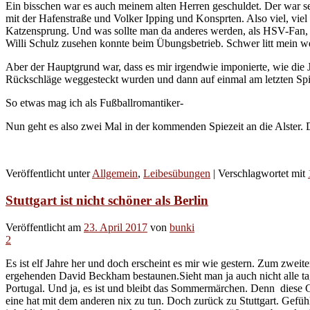
Ein bisschen war es auch meinem alten Herren geschuldet. Der war sei
mit der Hafenstraße und Volker Ipping und Konsprten. Also viel, vi
Katzensprung. Und was sollte man da anderes werden, als HSV-Fan,
Willi Schulz zusehen konnte beim Übungsbetrieb. Schwer litt mein wer
Aber der Hauptgrund war, dass es mir irgendwie imponierte, wie die
Rückschläge weggesteckt wurden und dann auf einmal am letzten Spie
So etwas mag ich als Fußballromantiker-
Nun geht es also zwei Mal in der kommenden Spiezeit an die Alster. 
Veröffentlicht unter
Allgemein
,
Leibesübungen
|
Verschlagwortet mit
Stuttgart ist nicht schöner als Berlin
Veröffentlicht am
23. April 2017
von
bunki
2
Es ist elf Jahre her und doch erscheint es mir wie gestern. Zum zwe
ergehenden David Beckham bestaunen.Sieht man ja auch nicht alle ta
Portugal. Und ja, es ist und bleibt das Sommermärchen. Denn diese
eine hat mit dem anderen nix zu tun. Doch zurück zu Stuttgart. Gefühl