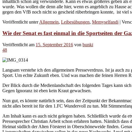
inhaltlich schon arg verwunderte. Kann es etwas größeres geben als ei
wurde. Was wollen die denn alle hier, wenn es angeblich zu Hause ac
gegen den VfB noch nicht so gescheid rüberbringen konnte, ist viel sc
Veröffentlicht unter
Allgemein
,
Leibesübungen
,
Memyselfandi
|
Versc
Wie der Senat es fast einmal in die Sportseiten der Gaz
Veröffentlicht am
15. September 2016
von
bunki
48
Langsam verstehe ich den allgemeinen Presseverdruss. Ist ja auch zu 
Sport. Um echte Zukunft eben. Und was machen die feinen Herren Repor
Der Blick durch die Medienlandschaft des folgenden Tages kann sich d
Gegen Ignoranz ist eben kein Kraut gewachsen.
Nun gut, es könnte natürlich sein, dass der Zeitpunkt der Bekanntma
nicht alles bereit ist für den 1.FC Wundervoll zu tun. Mit Stimmenfang 
Am Inhalt kann es auch nicht gelegen haben. Schließlich wurde da 
Pressesprecher Christian Arbeit schon erfahren hatten. Nämlich dass
Heimat südlich der Alten Försterei in Oberschöneweide finden. Gen
Liegenschaften dazwischen sollen in das neue Nachwuchs-Areal mit