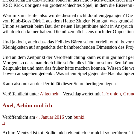
KSC-Kick, übrigens ein grottenschlechtes Spiel, in dem die Eiserenn 
Warum zum Teufel also wurde diesmal nicht drauf eingegangen? Die sc
von Klub-Boss Dirk I. aus dem Hause Zingler. Nun gut, was grundsätz
Union seinerzeit beim Bau der neuen Haupttribüne nicht in Anspruch 
will doch eh keiner haben. Die nützen höchstens noch der Opposition
Und ja doch, auch dass das Fell des Bären schon verteilt wird, bevor
Kleinigkeiten auf angesichts der bahnbrechenden Dimension des Projek
Und an dem Zeitpunkt der Veröffentlichung kann es nun gar nicht g
Morgen, so dass man doch bitte schön alles hätte umschmeißen können
Zeitpunkt ist und man das früher hätte machen können. Wissen Sie was
Löwen anzugehen gedenkt. Was ist ein Spiel gegen die Nachhaltigkei
Kann also nur an der Perfidität dieser Schreiberlingen liegen.
Veröffentlicht unter
Allgemein
|
Verschlagwortet mit
1.fc union
,
Grun
Axel, Achim und ich
Veröffentlicht am
4. Januar 2016
von
bunki
5
Achim Mentzel ist tot. Sollte mich eigentlich gar nicht so berühren. T