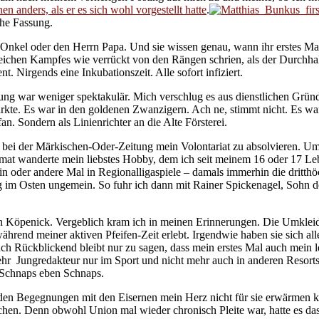
en anders, als er es sich wohl vorgestellt hatte
.
che Fassung.
, Onkel oder den Herrn Papa. Und sie wissen genau, wann ihr erstes M
gleichen Kampfes wie verrückt von den Rängen schrien, als der Durchhal
t. Nirgends eine Inkubationszeit. Alle sofort infiziert.
ung war weniger spektakulär. Mich verschlug es aus dienstlichen Gründen 
ärkte. Es war in den goldenen Zwanzigern. Ach ne, stimmt nicht. Es 
n. Sondern als Linienrichter an die Alte Försterei.
bei der Märkischen-Oder-Zeitung mein Volontariat zu absolvieren. Um
at wanderte mein liebstes Hobby, dem ich seit meinem 16 oder 17 Lebens
 oder andere Mal in Regionalligaspiele – damals immerhin die dritthöch
eg im Osten ungemein. So fuhr ich dann mit Rainer Spickenagel, Sohn d
h Köpenick. Vergeblich kram ich in meinen Erinnerungen. Die Umklei
während meiner aktiven Pfeifen-Zeit erlebt. Irgendwie haben sie sich 
ch Rückblickend bleibt nur zu sagen, dass mein erstes Mal auch mein le
r Jungredakteur nur im Sport und nicht mehr auch in anderen Resorts 
 Schnaps eben Schnaps.
eiden Begegnungen mit den Eisernen mein Herz nicht für sie erwärmen 
hen. Denn obwohl Union mal wieder chronisch Pleite war, hatte es da