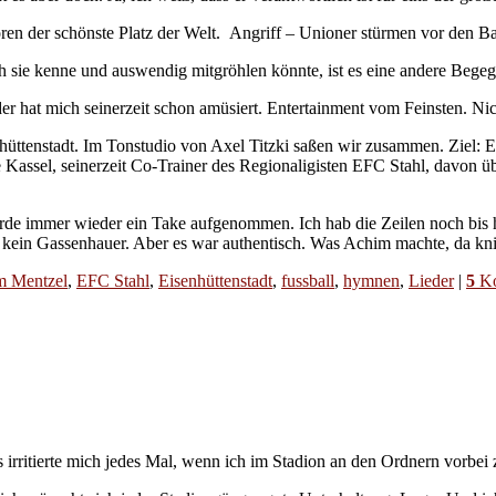
ren der schönste Platz der Welt. Angriff – Unioner stürmen vor den Bal
sie kenne und auswendig mitgröhlen könnte, ist es eine andere Begeg
er hat mich seinerzeit schon amüsiert. Entertainment vom Feinsten. Ni
üttenstadt. Im Tonstudio von Axel Titzki saßen wir zusammen. Ziel: 
Kassel, seinerzeit Co-Trainer des Regionaligisten EFC Stahl, davon ü
urde immer wieder ein Take aufgenommen. Ich hab die Zeilen noch bis 
 kein Gassenhauer. Aber es war authentisch. Was Achim machte, da knie
m Mentzel
,
EFC Stahl
,
Eisenhüttenstadt
,
fussball
,
hymnen
,
Lieder
|
5
Ko
es irritierte mich jedes Mal, wenn ich im Stadion an den Ordnern vorbei