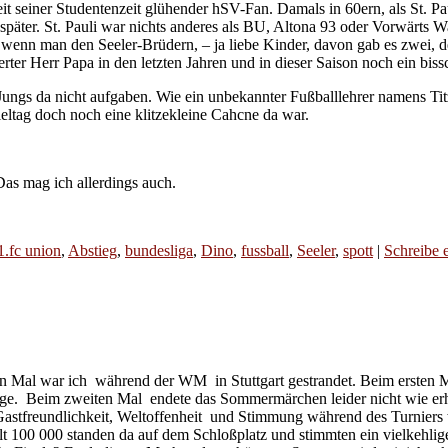
t seiner Studentenzeit glühender hSV-Fan. Damals in 60ern, als St. Pau
el später. St. Pauli war nichts anderes als BU, Altona 93 oder Vorwär
 wenn man den Seeler-Brüdern, – ja liebe Kinder, davon gab es zwei,
ter Herr Papa in den letzten Jahren und in dieser Saison noch ein bis
 Jungs da nicht aufgaben. Wie ein unbekannter Fußballlehrer namens Ti
ltag doch noch eine klitzekleine Cahcne da war.
Das mag ich allerdings auch.
1.fc union
,
Abstieg
,
bundesliga
,
Dino
,
fussball
,
Seeler
,
spott
|
Schreibe 
iten Mal war ich während der WM in Stuttgart gestrandet. Beim ersten
ge. Beim zweiten Mal endete das Sommermärchen leider nicht wie erho
 Gastfreundlichkeit, Weltoffenheit und Stimmung während des Turnie
t 100 000 standen da auf dem Schloßplatz und stimmten ein vielkehliges 