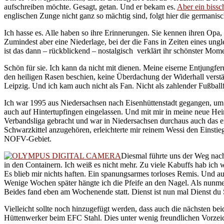
aufschreiben möchte. Gesagt, getan. Und er bekam es.
Aber ein bissch
englischen Zunge nicht ganz so mächtig sind, folgt hier die germanis
Ich hasse es. Alle haben so ihre Erinnerungen. Sie kennen ihren Opa
Zumindest aber eine Niederlage, bei der die Fans in Zeiten eines un
ist das dann – rückblickend – nostalgisch verklärt ihr schönster Momen
Schön für sie. Ich kann da nicht mit dienen. Meine eiserne Entjungfer
den heiligen Rasen beschien, keine Überdachung der Widerhall verst
Leipzig. Und ich kam auch nicht als Fan. Nicht als zahlender Fußballfa
Ich war 1995 aus Niedersachsen nach Eisenhüttenstadt gegangen, um 
auch auf Hintertupfingen eingelassen. Und mit mir in meine neue Heim
Verbandsliga gebracht und war in Niedersachsen durchaus auch das ein
Schwarzkittel anzugehören, erleichterte mir reinem Wessi den Einsti
NOFV-Gebiet.
Diesmal führte uns der Weg nac
in den Containern. Ich weiß es nicht mehr. Zu viele Kabuffs hab ich 
Es blieb mir nichts haften. Ein spanungsarmes torloses Remis. Und au
Wenige Wochen später hängte ich die Pfeife an den Nagel. Als nunmeh
Beides fand eben am Wochenende statt. Dienst ist nun mal Dienst du
Vielleicht sollte noch hinzugefügt werden, dass auch die nächsten b
Hüttenwerker beim EFC Stahl. Dies unter wenig freundlichen Vorzeic