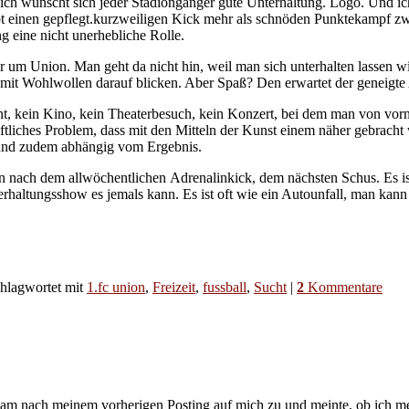
ürlich wünscht sich jeder Stadiongänger gute Unterhaltung. Logo. Und ic
liebt einen gepflegt.kurzweiligen Kick mehr als schnöden Punktekampf zw
g eine nicht unerhebliche Rolle.
 um Union. Man geht da nicht hin, weil man sich unterhalten lassen wil
 mit Wohlwollen darauf blicken. Aber Spaß? Den erwartet der geneigte
nt, kein Kino, kein Theaterbesuch, kein Konzert, bei dem man von vor
haftliches Problem, dass mit den Mitteln der Kunst einem näher gebrach
iv und zudem abhängig vom Ergebnis.
en nach dem allwöchentlichen Adrenalinkick, dem nächsten Schus. Es is
erhaltungsshow es jemals kann. Es ist oft wie ein Autounfall, man kann
hlagwortet mit
1.fc union
,
Freizeit
,
fussball
,
Sucht
|
2
Kommentare
am nach meinem vorherigen Posting auf mich zu und meinte, ob ich mei