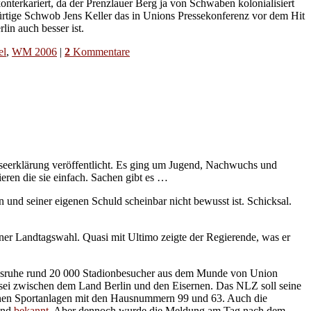
onterkariert, da der Prenzlauer Berg ja von Schwaben kolonialisiert
bürtige Schwob Jens Keller das in Unions Pressekonferenz vor dem Hit
lin auch besser ist.
el
,
WM 2006
|
2
Kommentare
esseerklärung veröffentlicht. Es ging um Jugend, Nachwuchs und
eren die sie einfach. Sachen gibt es …
 und seiner eigenen Schuld scheinbar nicht bewusst ist. Schicksal.
iner Landtagswahl. Quasi mit Ultimo zeigte der Regierende, was er
arlsruhe rund 20 000 Stadionbesucher aus dem Munde von Union
t sei zwischen dem Land Berlin und den Eisernen. Das NLZ soll seine
denen Sportanlagen mit den Hausnummern 99 und 63. Auch die
end
bekannt
. Aber dennoch wurde die Meldung am Tag nach dem