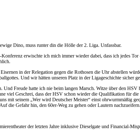
 ewige Dino, muss runter din die Hölle der 2. Liga. Unfassbar.
a-Konferenz erwischte ich mich immer wieder dabei, dass ich jedes Tor
hlich.
e Eisernen in der Relegation gegen die Rothosen die Uhr abstellen wür
allgottes. Und wir hätten unseren Platz in der Ligageschichte sicher g
Und Freude hatte ich nie beim langen Marsch. Witze über den HSV hatte
 viel Geschrei, dass der HSV schon wieder die Qualifikation für die 2.
 uns mit seinem „Wer wird Deutscher Meister“ einst ohrwurmmäßig geq
 Auf die Gefahr hin, den 60er-Weg zu gehen oder Lautern nachzueifern
ierentheater der letzten Jahre inklusive Dieselgate und Financial-Mispl