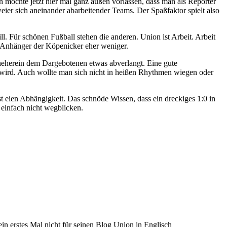
h möchte jetzt hier mal ganz außen vorlassen, dass man als Reporter
eier sich aneinander abarbeitender Teams. Der Spaßfaktor spielt also
l. Für schönen Fußball stehen die anderen. Union ist Arbeit. Arbeit
 Anhänger der Köpenicker eher weniger.
neherein dem Dargebotenen etwas abverlangt. Eine gute
t wird. Auch wollte man sich nicht in heißen Rhythmen wiegen oder
t eien Abhängigkeit. Das schnöde Wissen, dass ein dreckiges 1:0 in
 einfach nicht wegblicken.
n erstes Mal nicht für seinen Blog Union in Englisch