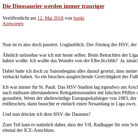
Die Dinosaurier werden immer trauriger
Veröffentlicht am
12. Mai 2018
von
bunki
Antworten
Nun ist es also doch passiert. Unglaublich. Der Abstieg des HSV, der
Ähnlich unfassbar war ich mir heute selber. Beim Betrachten der Lig
haben wollte. Ich wollte das Wunder von der Elbe.Iicchhh? Ja, tatsäc
Dabei hatte ich doch zu Saisonbeginn alles darauf gesetzt, dass mein
verkackt haben. So ein bisschen ausgleichende Gerechtigkeit des Fußb
Ich war immer für St. Pauli. Das HSV-Stadion lag irgendwo am Arsch. 
nach mühsam überstandenen Relegationsrunden mit falschen Pfiffen une
gezaubert, Wenn der altehrwürdige Europapokalsieger von 1983, der
entfleuchen, dann brauchte er einfach einen Neuanfang in Liga zwei.
Und nun drückte ich dem HSV die Daumen?
Zum Teil kam es natürlich daher, dass der VfL Radkappe für sein Schm
einmal der ICE-Anschluss.