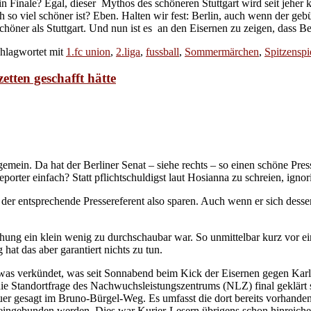
n Finale? Egal, dieser Mythos des schöneren Stuttgart wird seit jeher k
h so viel schöner ist? Eben. Halten wir fest: Berlin, auch wenn der ge
höner als Stuttgart. Und nun ist es an den Eisernen zu zeigen, dass Ber
hlagwortet mit
1.fc union
,
2.liga
,
fussball
,
Sommermärchen
,
Spitzenspi
etten geschafft hätte
gemein. Da hat der Berliner Senat – siehe rechts – so einen schöne Pr
ter einfach? Statt pflichtschuldigst laut Hosianna zu schreien, ignori
er entsprechende Pressereferent also sparen. Auch wenn er sich dessen
chung ein klein wenig zu durchschaubar war. So unmittelbar kurz vor e
hat das aber garantiert nichts zu tun.
etwas verkündet, was seit Sonnabend beim Kick der Eisernen gegen K
 die Standortfrage des Nachwuchsleistungszentrums (NLZ) final geklär
auer gesagt im Bruno-Bürgel-Weg. Es umfasst die dort bereits vorhan
 eingebunden werden. Dies war Kurier-Lesern übrigens schon hinreich