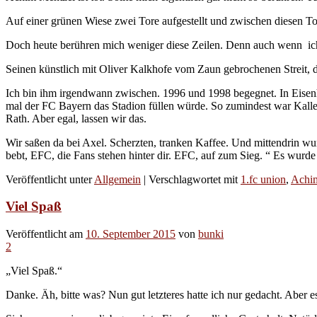
Auf einer grünen Wiese zwei Tore aufgestellt und zwischen diesen To
Doch heute berühren mich weniger diese Zeilen. Denn auch wenn ich 
Seinen künstlich mit Oliver Kalkhofe vom Zaun gebrochenen Streit, d
Ich bin ihm irgendwann zwischen. 1996 und 1998 begegnet. In Eisenh
mal der FC Bayern das Stadion füllen würde. So zumindest war Kalle 
Rath. Aber egal, lassen wir das.
Wir saßen da bei Axel. Scherzten, tranken Kaffee. Und mittendrin w
bebt, EFC, die Fans stehen hinter dir. EFC, auf zum Sieg. “ Es wurde
Veröffentlicht unter
Allgemein
|
Verschlagwortet mit
1.fc union
,
Achi
Viel Spaß
Veröffentlicht am
10. September 2015
von
bunki
2
„Viel Spaß.“
Danke. Äh, bitte was? Nun gut letzteres hatte ich nur gedacht. Aber 