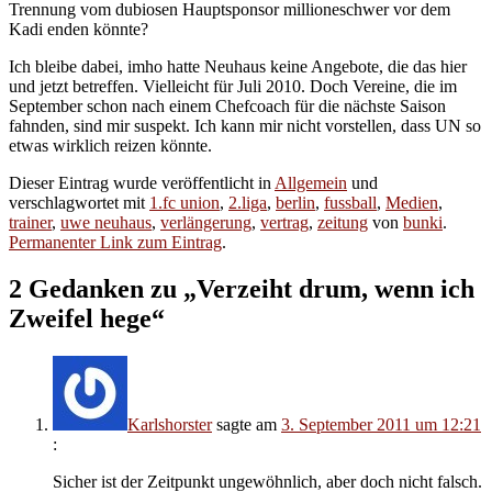
Trennung vom dubiosen Hauptsponsor millioneschwer vor dem
Kadi enden könnte?
Ich bleibe dabei, imho hatte Neuhaus keine Angebote, die das hier
und jetzt betreffen. Vielleicht für Juli 2010. Doch Vereine, die im
September schon nach einem Chefcoach für die nächste Saison
fahnden, sind mir suspekt. Ich kann mir nicht vorstellen, dass UN so
etwas wirklich reizen könnte.
Dieser Eintrag wurde veröffentlicht in
Allgemein
und
verschlagwortet mit
1.fc union
,
2.liga
,
berlin
,
fussball
,
Medien
,
trainer
,
uwe neuhaus
,
verlängerung
,
vertrag
,
zeitung
von
bunki
.
Permanenter Link zum Eintrag
.
2 Gedanken zu „
Verzeiht drum, wenn ich
Zweifel hege
“
Karlshorster
sagte am
3. September 2011 um 12:21
:
Sicher ist der Zeitpunkt ungewöhnlich, aber doch nicht falsch.