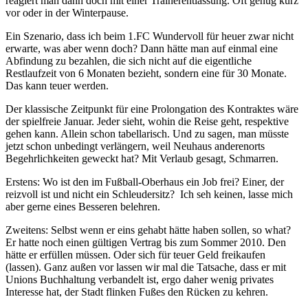
reagiert man dann doch mit einer Trainerentlassung. Oft genug kurz
vor oder in der Winterpause.
Ein Szenario, dass ich beim 1.FC Wundervoll für heuer zwar nicht
erwarte, was aber wenn doch? Dann hätte man auf einmal eine
Abfindung zu bezahlen, die sich nicht auf die eigentliche
Restlaufzeit von 6 Monaten bezieht, sondern eine für 30 Monate.
Das kann teuer werden.
Der klassische Zeitpunkt für eine Prolongation des Kontraktes wäre
der spielfreie Januar. Jeder sieht, wohin die Reise geht, respektive
gehen kann. Allein schon tabellarisch. Und zu sagen, man müsste
jetzt schon unbedingt verlängern, weil Neuhaus anderenorts
Begehrlichkeiten geweckt hat? Mit Verlaub gesagt, Schmarren.
Erstens: Wo ist den im Fußball-Oberhaus ein Job frei? Einer, der
reizvoll ist und nicht ein Schleudersitz? Ich seh keinen, lasse mich
aber gerne eines Besseren belehren.
Zweitens: Selbst wenn er eins gehabt hätte haben sollen, so what?
Er hatte noch einen gültigen Vertrag bis zum Sommer 2010. Den
hätte er erfüllen müssen. Oder sich für teuer Geld freikaufen
(lassen). Ganz außen vor lassen wir mal die Tatsache, dass er mit
Unions Buchhaltung verbandelt ist, ergo daher wenig privates
Interesse hat, der Stadt flinken Fußes den Rücken zu kehren.