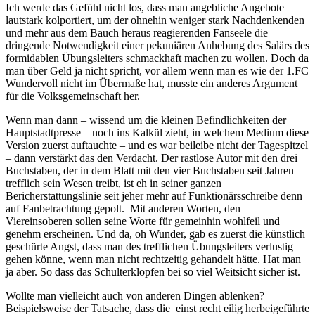
Ich werde das Gefühl nicht los, dass man angebliche Angebote
lautstark kolportiert, um der ohnehin weniger stark Nachdenkenden
und mehr aus dem Bauch heraus reagierenden Fanseele die
dringende Notwendigkeit einer pekuniären Anhebung des Salärs des
formidablen Übungsleiters schmackhaft machen zu wollen. Doch da
man über Geld ja nicht spricht, vor allem wenn man es wie der 1.FC
Wundervoll nicht im Übermaße hat, musste ein anderes Argument
für die Volksgemeinschaft her.
Wenn man dann – wissend um die kleinen Befindlichkeiten der
Hauptstadtpresse – noch ins Kalkül zieht, in welchem Medium diese
Version zuerst auftauchte – und es war beileibe nicht der Tagespitzel
– dann verstärkt das den Verdacht. Der rastlose Autor mit den drei
Buchstaben, der in dem Blatt mit den vier Buchstaben seit Jahren
trefflich sein Wesen treibt, ist eh in seiner ganzen
Bericherstattungslinie seit jeher mehr auf Funktionärsschreibe denn
auf Fanbetrachtung gepolt. Mit anderen Worten, den
Viereinsoberen sollen seine Worte für gemeinhin wohlfeil und
genehm erscheinen. Und da, oh Wunder, gab es zuerst die künstlich
geschürte Angst, dass man des trefflichen Übungsleiters verlustig
gehen könne, wenn man nicht rechtzeitig gehandelt hätte. Hat man
ja aber. So dass das Schulterklopfen bei so viel Weitsicht sicher ist.
Wollte man vielleicht auch von anderen Dingen ablenken?
Beispielsweise der Tatsache, dass die einst recht eilig herbeigeführte