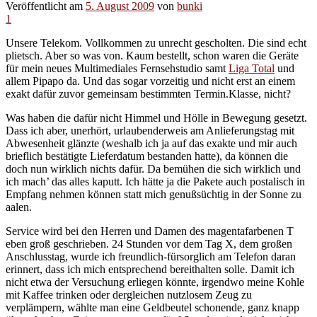
Veröffentlicht am
5. August 2009
von
bunki
1
Unsere Telekom. Vollkommen zu unrecht gescholten. Die sind echt
plietsch. Aber so was von. Kaum bestellt, schon waren die Geräte
für mein neues Multimediales Fernsehstudio samt
Liga Total
und
allem Pipapo da. Und das sogar vorzeitig und nicht erst an einem
exakt dafür zuvor gemeinsam bestimmten Termin.Klasse, nicht?
Was haben die dafür nicht Himmel und Hölle in Bewegung gesetzt.
Dass ich aber, unerhört, urlaubenderweis am Anlieferungstag mit
Abwesenheit glänzte (weshalb ich ja auf das exakte und mir auch
brieflich bestätigte Lieferdatum bestanden hatte), da können die
doch nun wirklich nichts dafür. Da bemühen die sich wirklich und
ich mach’ das alles kaputt. Ich hätte ja die Pakete auch postalisch in
Empfang nehmen können statt mich genußsüchtig in der Sonne zu
aalen.
Service wird bei den Herren und Damen des magentafarbenen T
eben groß geschrieben. 24 Stunden vor dem Tag X, dem großen
Anschlusstag, wurde ich freundlich-fürsorglich am Telefon daran
erinnert, dass ich mich entsprechend bereithalten solle. Damit ich
nicht etwa der Versuchung erliegen könnte, irgendwo meine Kohle
mit Kaffee trinken oder dergleichen nutzlosem Zeug zu
verplämpern, wählte man eine Geldbeutel schonende, ganz knapp