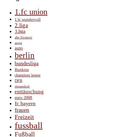
1.fc union
1.fc wundervoll
2.liga
3.liga
alte försterei
angst
auto
berlin
bundesliga
Bunkine
champions league
DFB
einsamkeit
enttäuschung
euro 2008
fc bayern
frauen
Freizeit
fussball
Fußball