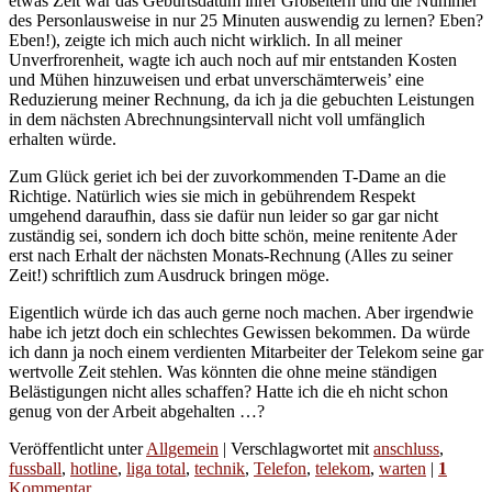
etwas Zeit war das Geburtsdatum ihrer Großeltern und die Nummer
des Personlausweise in nur 25 Minuten auswendig zu lernen? Eben?
Eben!), zeigte ich mich auch nicht wirklich. In all meiner
Unverfrorenheit, wagte ich auch noch auf mir entstanden Kosten
und Mühen hinzuweisen und erbat unverschämterweis’ eine
Reduzierung meiner Rechnung, da ich ja die gebuchten Leistungen
in dem nächsten Abrechnungsintervall nicht voll umfänglich
erhalten würde.
Zum Glück geriet ich bei der zuvorkommenden T-Dame an die
Richtige. Natürlich wies sie mich in gebührendem Respekt
umgehend daraufhin, dass sie dafür nun leider so gar gar nicht
zuständig sei, sondern ich doch bitte schön, meine renitente Ader
erst nach Erhalt der nächsten Monats-Rechnung (Alles zu seiner
Zeit!) schriftlich zum Ausdruck bringen möge.
Eigentlich würde ich das auch gerne noch machen. Aber irgendwie
habe ich jetzt doch ein schlechtes Gewissen bekommen. Da würde
ich dann ja noch einem verdienten Mitarbeiter der Telekom seine gar
wertvolle Zeit stehlen. Was könnten die ohne meine ständigen
Belästigungen nicht alles schaffen? Hatte ich die eh nicht schon
genug von der Arbeit abgehalten …?
Veröffentlicht unter
Allgemein
|
Verschlagwortet mit
anschluss
,
fussball
,
hotline
,
liga total
,
technik
,
Telefon
,
telekom
,
warten
|
1
Kommentar