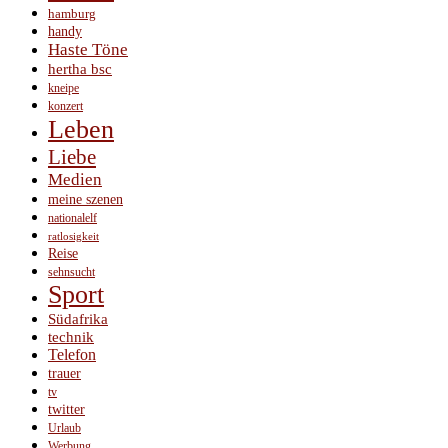
hamburg
handy
Haste Töne
hertha bsc
kneipe
konzert
Leben
Liebe
Medien
meine szenen
nationalelf
ratlosigkeit
Reise
sehnsucht
Sport
Südafrika
technik
Telefon
trauer
tv
twitter
Urlaub
Werbung