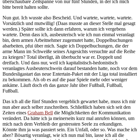
überschaubare Zeitspanne von nur fünf Stunden, in der ich mich
bitte bereit halten sollte.
Nun gut. Ich wusste also Bescheid. Und wartete, wartete, wartete.
Vorsätzlich und mutwillig! (Daas musste an dieser Stelle mal gesagt
werden.) Später sollte ich dann erfahren, warum ich vergebens
wartete. Denn dass ich, ausbeuterisch wie ich nun einmal veranlagt
bin, dem armen Arbeitnehmer zugemutet hatte, Doppelbuchungen
abarbeiten, pfui über mich. Sagte ich Doppelbuchungen, die der
arme Mann im Schweiße seines Angesichts versuchte auf die Reihe
zu kriegen? Total überligt, äh überbucht war er. Doppelt und
dreifach. Und dass nur, weil ich kapitalistisch-hedonistisch
veranlagtes Ausbeuterschwein darauf bestanden hatte, noch vor dem
Bundesligastart das neue Entertain-Paket mit der Liga total installiert
zu bekommen. Als ob es auf die paar Spiele mehr oder weniger
ankäme. Läuft doch eh das ganze Jahr über Fußball, Fußball,
Fußball.
Das ich all die fünf Stunden vergeblich gewartet habe, muss ich mir
nun aber auch selber zuschreiben. Schließlich haben sich seit den
Zeiten eines
Graham Bell
die Möglichkeiten der Kommunikation
verändert. Da hätte ich ja meinerseits kurz mal anrufen können, um
mich nach dem Verbleib der gestressten Seele zu erkundigen.
Könnte ihm ja was passiert sein. Ein Unfall, oder so. Was mache ich
aber? Bösartig veranlagt, wie ich nun mal bin, lasse ich all die