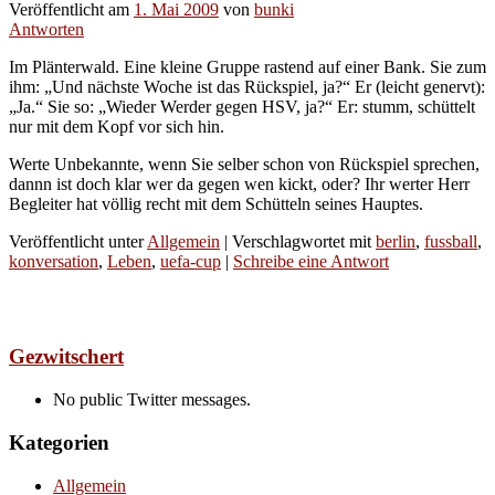
Veröffentlicht am
1. Mai 2009
von
bunki
Antworten
Im Plänterwald. Eine kleine Gruppe rastend auf einer Bank. Sie zum
ihm: „Und nächste Woche ist das Rückspiel, ja?“ Er (leicht genervt):
„Ja.“ Sie so: „Wieder Werder gegen HSV, ja?“ Er: stumm, schüttelt
nur mit dem Kopf vor sich hin.
Werte Unbekannte, wenn Sie selber schon von Rückspiel sprechen,
dannn ist doch klar wer da gegen wen kickt, oder? Ihr werter Herr
Begleiter hat völlig recht mit dem Schütteln seines Hauptes.
Veröffentlicht unter
Allgemein
|
Verschlagwortet mit
berlin
,
fussball
,
konversation
,
Leben
,
uefa-cup
|
Schreibe eine Antwort
Gezwitschert
No public Twitter messages.
Kategorien
Allgemein