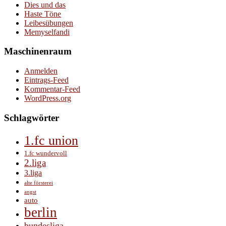
Dies und das
Haste Töne
Leibesübungen
Memyselfandi
Maschinenraum
Anmelden
Eintrags-Feed
Kommentar-Feed
WordPress.org
Schlagwörter
1.fc union
1.fc wundervoll
2.liga
3.liga
alte försterei
angst
auto
berlin
bundesliga