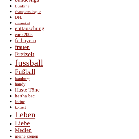
Bunkine
champions league
DFB
einsamkeit
enttäuschung
euro 2008
fc bayern
frauen
Freizeit
fussball
Fußball
hamburg
handy
Haste Töne
hertha bsc
kneipe
konzert
Leben
Liebe
Medien
meine szenen