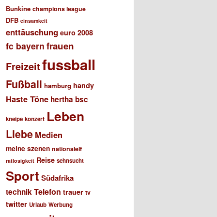
Bunkine
champions league
DFB
einsamkeit
enttäuschung
euro 2008
frauen
fc bayern
fussball
Freizeit
Fußball
handy
hamburg
Haste Töne
hertha bsc
Leben
kneipe
konzert
Liebe
Medien
meine szenen
nationalelf
Reise
sehnsucht
ratlosigkeit
Sport
Südafrika
Telefon
technik
trauer
tv
twitter
Urlaub
Werbung