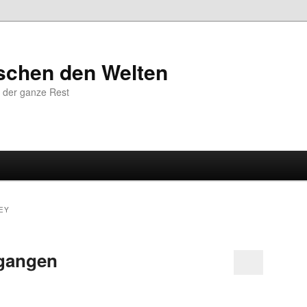
schen den Welten
 der ganze Rest
EY
egangen