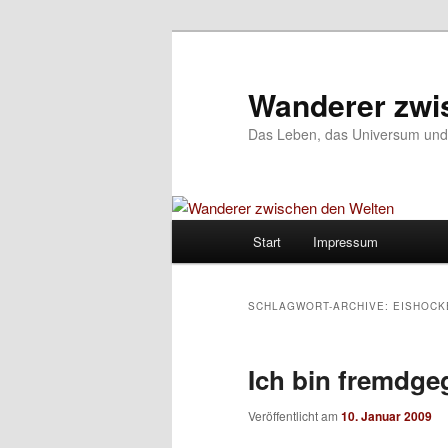
Wanderer zwi
Das Leben, das Universum und
Hauptmenü
Start
Impressum
Zum
Zum
Inhalt
sekundären
SCHLAGWORT-ARCHIVE:
EISHOCK
wechseln
Inhalt
Ich bin fremdg
wechseln
Veröffentlicht am
10. Januar 2009