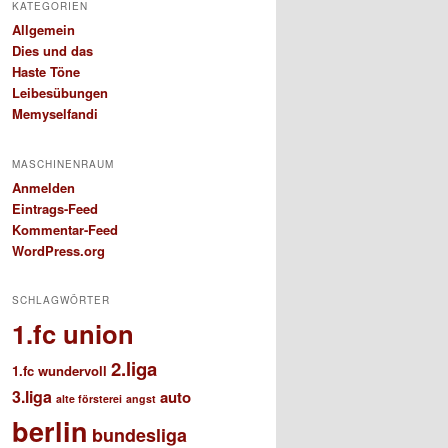
KATEGORIEN
Allgemein
Dies und das
Haste Töne
Leibesübungen
Memyselfandi
MASCHINENRAUM
Anmelden
Eintrags-Feed
Kommentar-Feed
WordPress.org
SCHLAGWÖRTER
1.fc union
2.liga
1.fc wundervoll
3.liga
auto
alte försterei
angst
berlin
bundesliga