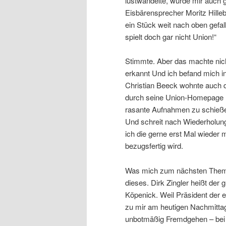
lustwandelte, wurde mir auch g
Eisbärensprecher Moritz Hilleb
ein Stück weit nach oben gefal
spielt doch gar nicht Union!“
Stimmte. Aber das machte nic
erkannt Und ich befand mich in
Christian Beeck wohnte auch
durch seine Union-Homepag
rasante Aufnahmen zu schieße
Und schreit nach Wiederholung
ich die gerne erst Mal wieder 
bezugsfertig wird.
Was mich zum nächsten Thema
dieses. Dirk Zingler heißt der
Köpenick. Weil Präsident der 
zu mir am heutigen Nachmittag
unbotmäßig Fremdgehen – bei 