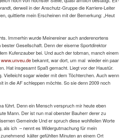
leich noch von höchster Stelle, quasi amtlich bestätigt. Ex-
randt, derweil in der Anschutz-Gruppe die Karriere-Leiter
len, quittierte mein Erscheinen mit der Bemerkung: „Heut
hts. Immerhin wurde Meinereiner auch anderenortens
 bester Gesellschaft. Denn der eiserne Sportdirektor
 dem Kufenzauber bei. Und auch der tobman, manch einem
e
www.unveu.de
bekannt, war dort, um mal wieder ein paar
n. Hat insgesamt Spaß gemacht. Liegt vor der Haustür.
. Vielleicht sogar wieder mit dem Töchterchen. Auch wenn
mit in die AF schleppen möchte. So sie denn 2009 noch
 führt. Denn ein Mensch verspruch mir heute eben
 gute Mann. Der ist nun mal oberster Bauherr derer zu
eisernen Gemeinde Und er spruch diese wohlfeilen Worte
, als ich – nennt es Widergutmachung für mein
zunehmend kälter gefühlten Minuten an einem Ort