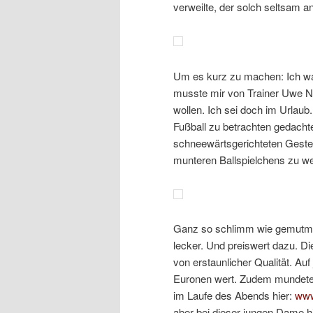
verweilte, der solch seltsam 
Um es kurz zu machen: Ich wa
musste mir von Trainer Uwe N
wollen. Ich sei doch im Urlau
Fußball zu betrachten gedachte
schneewärtsgerichteten Geste
munteren Ballspielchens zu we
Ganz so schlimm wie gemutma
lecker. Und preiswert dazu.
Di
von erstaunlicher Qualität. Auf
Euronen wert. Zudem mundete d
im Laufe des Abends hier:
www
aber bei dieser jungen Dame hi