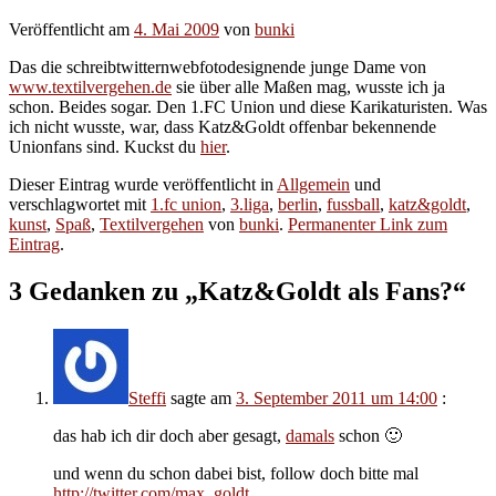
Veröffentlicht am
4. Mai 2009
von
bunki
Das die schreibtwitternwebfotodesignende junge Dame von
www.textilvergehen.de
sie über alle Maßen mag, wusste ich ja
schon. Beides sogar. Den 1.FC Union und diese Karikaturisten. Was
ich nicht wusste, war, dass Katz&Goldt offenbar bekennende
Unionfans sind. Kuckst du
hier
.
Dieser Eintrag wurde veröffentlicht in
Allgemein
und
verschlagwortet mit
1.fc union
,
3.liga
,
berlin
,
fussball
,
katz&goldt
,
kunst
,
Spaß
,
Textilvergehen
von
bunki
.
Permanenter Link zum
Eintrag
.
3 Gedanken zu „
Katz&Goldt als Fans?
“
Steffi
sagte am
3. September 2011 um 14:00
:
das hab ich dir doch aber gesagt,
damals
schon 🙂
und wenn du schon dabei bist, follow doch bitte mal
http://twitter.com/max_goldt