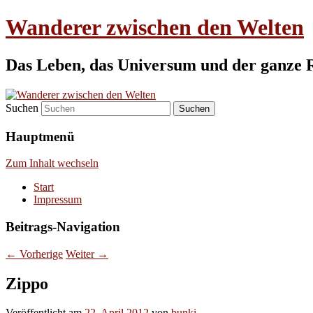
Wanderer zwischen den Welten
Das Leben, das Universum und der ganze 
Suchen
Hauptmenü
Zum Inhalt wechseln
Start
Impressum
Beitrags-Navigation
←
Vorherige
Weiter
→
Zippo
Veröffentlicht am
22. April 2012
von
bunki