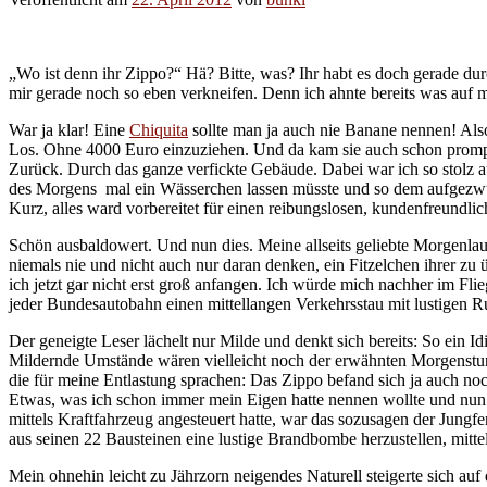
„Wo ist denn ihr Zippo?“ Hä? Bitte, was? Ihr habt es doch gerade du
mir gerade noch so eben verkneifen. Denn ich ahnte bereits was au
War ja klar! Eine
Chiquita
sollte man ja auch nie Banane nennen! Al
Los. Ohne 4000 Euro einzuziehen. Und da kam sie auch schon prompt,
Zurück. Durch das ganze verfickte Gebäude. Dabei war ich so stolz 
des Morgens mal ein Wässerchen lassen müsste und so dem aufgezwung
Kurz, alles ward vorbereitet für einen reibungslosen, kundenfreundli
Schön ausbaldowert. Und nun dies. Meine allseits geliebte Morgenlaune
niemals nie und nicht auch nur daran denken, ein Fitzelchen ihrer z
ich jetzt gar nicht erst groß anfangen. Ich würde mich nachher im Fli
jeder Bundesautobahn einen mittellangen Verkehrsstau mit lustigen 
Der geneigte Leser lächelt nur Milde und denkt sich bereits: So ein I
Mildernde Umstände wären vielleicht noch der erwähnten Morgenstund
die für meine Entlastung sprachen: Das Zippo befand sich ja auch n
Etwas, was ich schon immer mein Eigen hatte nennen wollte und nu
mittels Kraftfahrzeug angesteuert hatte, war das sozusagen der Jungfe
aus seinen 22 Bausteinen eine lustige Brandbombe herzustellen, mit
Mein ohnehin leicht zu Jährzorn neigendes Naturell steigerte sich au