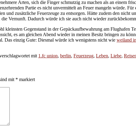
ehmere Arten, sich die Finger schmutzig zu machen als an einem frisc
rvenzehrenden Partie es nicht unvermittelt an Feuer mangeln würde. Fü
en und zusätzliche Feuerzeuge zu entsorgen. Hätte zudem den nicht un
 die Vernunft. Dadurch würde ich sie auch nicht wieder zurückbekom
l kleinsten Gegenstand in der Gepäckaufbewahrung am Flughafen Tegel
icht, es am gleichen Abend wieder in meinen Besitz bringen zu können
Egal. Das einzig Gute: Diesmal würde ich wenigstens nicht wie
weiland 
verschlagwortet mit
1.fc union
,
berlin
,
Feuerzeug
,
Leben
,
Liebe
,
Reise
sind mit
*
markiert