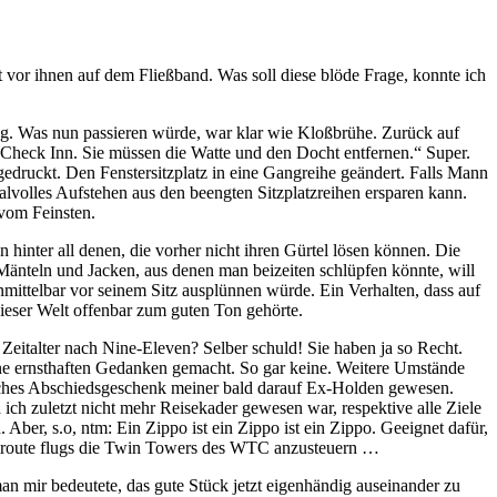
 vor ihnen auf dem Fließband. Was soll diese blöde Frage, konnte ich
eug. Was nun passieren würde, war klar wie Kloßbrühe. Zurück auf
 Check Inn. Sie müssen die Watte und den Docht entfernen.“ Super.
druckt. Den Fenstersitzplatz in eine Gangreihe geändert. Falls Mann
volles Aufstehen aus den beengten Sitzplatzreihen ersparen kann.
 vom Feinsten.
 hinter all denen, die vorher nicht ihren Gürtel lösen können. Die
Mänteln und Jacken, aus denen man beizeiten schlüpfen könnte, will
unmittelbar vor seinem Sitz ausplünnen würde. Ein Verhalten, dass auf
ieser Welt offenbar zum guten Ton gehörte.
 Zeitalter nach Nine-Eleven? Selber schuld! Sie haben ja so Recht.
ine ernsthaften Gedanken gemacht. So gar keine. Weitere Umstände
tliches Abschiedsgeschenk meiner bald darauf Ex-Holden gewesen.
 ich zuletzt nicht mehr Reisekader gewesen war, respektive alle Ziele
Aber, s.o, ntm: Ein Zippo ist ein Zippo ist ein Zippo. Geeignet dafür,
malroute flugs die Twin Towers des WTC anzusteuern …
an mir bedeutete, das gute Stück jetzt eigenhändig auseinander zu