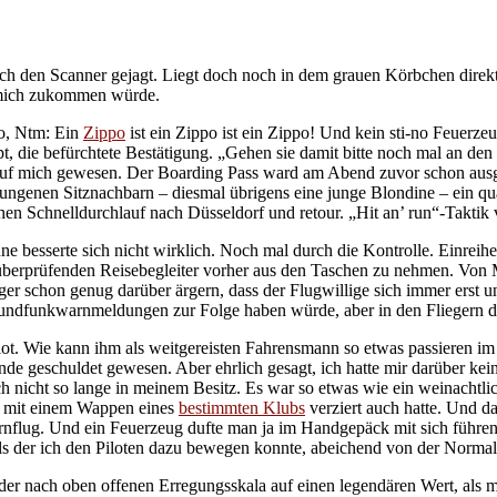
rch den Scanner gejagt. Liegt doch noch in dem grauen Körbchen direkt
f mich zukommen würde.
so, Ntm: Ein
Zippo
ist ein Zippo ist ein Zippo! Und kein sti-no Feuerz
 die befürchtete Bestätigung. „Gehen sie damit bitte noch mal an den
auf mich gewesen. Der Boarding Pass ward am Abend zuvor schon ausge
enen Sitznachbarn – diesmal übrigens eine junge Blondine – ein qual
chen Schnelldurchlauf nach Düsseldorf und retour. „Hit an’ run“-Taktik
 besserte sich nicht wirklich. Noch mal durch die Kontrolle. Einreihen
u überprüfenden Reisebegleiter vorher aus den Taschen zu nehmen. Von 
eger schon genug darüber ärgern, dass der Flugwillige sich immer erst 
Rundfunkwarnmeldungen zur Folge haben würde, aber in den Fliegern d
diot. Wie kann ihm als weitgereisten Fahrensmann so etwas passieren im
e geschuldet gewesen. Aber ehrlich gesagt, ich hatte mir darüber ke
och nicht so lange in meinem Besitz. Es war so etwas wie ein weinach
n mit einem Wappen eines
bestimmten Klubs
verziert auch hatte. Und da
rnflug. Und ein Feuerzeug dufte man ja im Handgepäck mit sich führen. 
tels der ich den Piloten dazu bewegen konnte, abeichend von der Nor
f der nach oben offenen Erregungsskala auf einen legendären Wert, als m