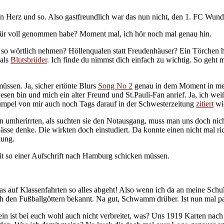
 Herz und so. Also gastfreundlich war das nun nicht, den 1. FC Wunde
 für voll genommen habe? Moment mal, ich hör noch mal genau hin.
h so wörtlich nehmen? Höllenqualen statt Freudenhäuser? Ein Törchen h
 als
Blutsbrüder
. Ich finde du nimmst dich einfach zu wichtig. So geht 
üssen. Ja, sicher ertönte Blurs
Song No 2
genau in dem Moment in mei
 bin und mich ein alter Freund und St.Pauli-Fan anrief. Ja, ich weiß, 
umpel von mir auch noch Tags darauf in der Schwesterzeitung
zitiert
wie
n umherirrten, als suchten sie den Notausgang, muss man uns doch nich
pässe denke. Die wirkten doch einstudiert. Da konnte einen nicht mal 
lung.
mit so einer Aufschrift nach Hamburg schicken müssen.
was auf Klassenfahrten so alles abgeht! Also wenn ich da an meine Sc
ch den Fußballgöttern bekannt. Na gut, Schwamm drüber. Ist nun mal pa
ein ist bei euch wohl auch nicht verbreitet, was? Uns 1919 Karten nach