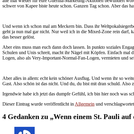
alle mal wieder für eure Guerilla-Marketing-Aktionen bewundert wo
schwer von Kapee biste heute schon. Ganzen Tag schon. Aber das hatte
Und wenn ich schon mal am Meckern bin. Dass ihr Weltpokalsiegerbes
geht ja nun mal gar nicht. Nur weil ich in die Mixed-Zone rein darf, ka
das besser gelöst.
Aber eins muss man euch dann doch lassen. In punkto soziales Engage
Schulen und Unis schreit, macht ihr Nägel mit Köpfen. Einfach mal 
Logen, also als Very-Important-Normal-Fan-Logen, vermieten und sein
Aber alles in allem: echt kein schöner Ausflug. Und wenn ihr so we
Gast. Also schön ist das nicht. Und du, du bist mit dran schuld. Also
Irgendwie habe ich jetzt das dumpfe Gefühl, ich bin hier noch was schu
Dieser Eintrag wurde veröffentlicht in
Allgemein
und verschlagworte
4 Gedanken zu „
Wenn einem St. Pauli auf 