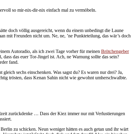
rvoll so mir-nix-dir-nix einfach mal zu vermöbeln.
ätte doch völlig ausgereicht, wenn du einem unbedingt die Laune
man mit Freunden nicht um. Ne, ne, ’ne Punkteteilung, das wär’s doch
nem Autoradio, als ich zwei Tage vorher für meinen
Brötchengeber
dass das euer Tor-Jingel ist. Ach, ne Warnung sollte das sein?
der fand.
t gleich sechs einschenken. Was sagst du? Es waren nur drei? Ja,
richtig trösten, dass Kenan Sahin nicht wie gewohnt umherschwalbte.
hulzeit zurückdenke … Dass der Kiez immer nur mit Verlustierungen
ssiert.
 Berlin zu schicken. Neun weniger hätten es auch getan und ihr wärt