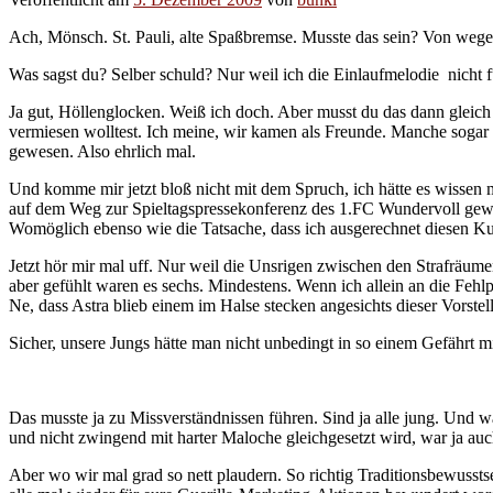
Ach, Mönsch. St. Pauli, alte Spaßbremse. Musste das sein? Von wegen
Was sagst du? Selber schuld? Nur weil ich die Einlaufmelodie nicht
Ja gut, Höllenglocken. Weiß ich doch. Aber musst du das dann gleic
vermiesen wolltest. Ich meine, wir kamen als Freunde. Manche sogar
gewesen. Also ehrlich mal.
Und komme mir jetzt bloß nicht mit dem Spruch, ich hätte es wissen m
auf dem Weg zur Spieltagspressekonferenz des 1.FC Wundervoll gewesen
Womöglich ebenso wie die Tatsache, dass ich ausgerechnet diesen K
Jetzt hör mir mal uff. Nur weil die Unsrigen zwischen den Strafräume
aber gefühlt waren es sechs. Mindestens. Wenn ich allein an die Fehl
Ne, dass Astra blieb einem im Halse stecken angesichts dieser Vorstel
Sicher, unsere Jungs hätte man nicht unbedingt in so einem Gefährt 
Das musste ja zu Missverständnissen führen. Sind ja alle jung. Und 
und nicht zwingend mit harter Maloche gleichgesetzt wird, war ja au
Aber wo wir mal grad so nett plaudern. So richtig Traditionsbewussts