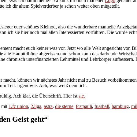
rden. Was ich damit meine? Na kuck dir doch mal euer
Logo
genauer an.
 ich dir altem Spielverderber ja schon weiter oben mitgeteilt.
ieger euer schönes Kleinod, also die wunderbare manuelle Anzeigetafe
nn ich sie hier noch mal allen Interessierten vorführen. Die wurde echt 
ment macht euch keiner was vor. Jetzt wo alle Welt angesichts von Bi
die alte Haupttribüne abgerissen und schon kann das darbende Wirtsc
e chronisch unterfinanzierten Lehrmittel und Lehrkörper aufbessern. 
iter macht, können wir nächstes Jahr nicht mal zu Besuch vorbeikomme
 zum Teil. Irgendwie. Ach, was weiß denn ich.
ldig. Ach klar, die Überschrift. Hier ist
sie.
t mit
1.fc union
,
2.liga
,
astra
,
die sterne
,
fcstpauli
,
fussball
,
hamburg
,
mil
den Geist geht
“