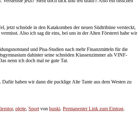
 Verstehste jetzt? Steht doch dick und fett drauf!! Also ein bisschen
l, jetzt schnöde in den Katakomben der neuen Südtribüne versteckt,
vermisst. Also ich sag dir eins, bei uns in der Alten Försterei habe wir
ldungsnotstand und Pisa-Studien nach mehr Finanzmitteln für die
haftsgymnasium dahinter seine schnöden Klassenzimmer als VINF-
Das nenn ich doch mal ne gute Tat.
n. Dafür haben wir dann die pucklige Alte Tante aus dem Westen zu
lerntor
,
pleite
,
Sport
von
bunki
.
Permanenter Link zum Eintrag
.