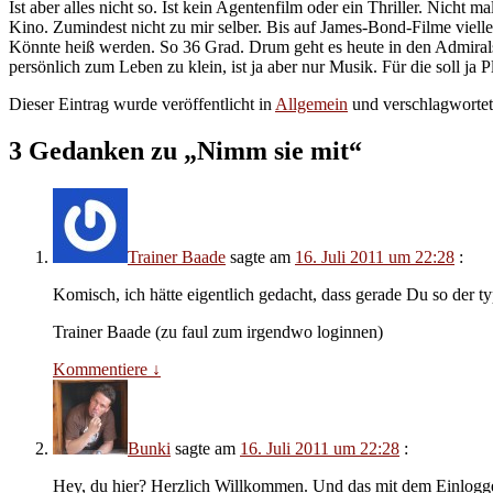
Ist aber alles nicht so. Ist kein Agentenfilm oder ein Thriller. Nicht m
Kino. Zumindest nicht zu mir selber. Bis auf James-Bond-Filme viellei
Könnte heiß werden. So 36 Grad. Drum geht es heute in den Admiralsp
persönlich zum Leben zu klein, ist ja aber nur Musik. Für die soll ja Pl
Dieser Eintrag wurde veröffentlicht in
Allgemein
und verschlagworte
3 Gedanken zu „
Nimm sie mit
“
Trainer Baade
sagte am
16. Juli 2011 um 22:28
:
Komisch, ich hätte eigentlich gedacht, dass gerade Du so der 
Trainer Baade (zu faul zum irgendwo loginnen)
Kommentiere
↓
Bunki
sagte am
16. Juli 2011 um 22:28
:
Hey, du hier? Herzlich Willkommen. Und das mit dem Einloggen,