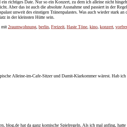
al ein richtiges Date. Nur so ein Konzert, zu dem ich alleine nicht hinge
cht. Aber das ist auch die absolute Ausnahme und passiert in der Regel 
alast unweit des einstigen Tränenpalastes. Was auch wieder stark an d
atz in der kleinsten Hütte sein.
t mit
2raumwohnung
,
berlin
,
Freizeit
,
Haste Töne
,
kino
,
konzert
,
vorfre
typische Alleine-im-Cafe-Sitzer und Damit-Klarkommer wärest. Hab ich
 blog.de hat da ganz komische Spielregeln. Als ich mal anfing, hatte