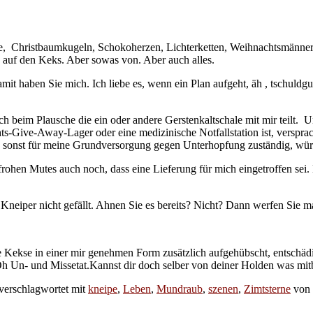
ze, Christbaumkugeln, Schokoherzen, Lichterketten, Weihnachtsmänner
 auf den Keks. Aber sowas von. Aber auch alles.
t haben Sie mich. Ich liebe es, wenn ein Plan aufgeht, äh , tschuldgung
h beim Plausche die ein oder andere Gerstenkaltschale mit mir teilt. U
ts-Give-Away-Lager oder eine medizinische Notfallstation ist, versprach
te, sonst für meine Grundversorgung gegen Unterhopfung zuständig, wü
rohen Mutes auch noch, dass eine Lieferung für mich eingetroffen se
Kneiper nicht gefällt. Ahnen Sie es bereits? Nicht? Dann werfen Sie ma
kse in einer mir genehmen Form zusätzlich aufgehübscht, entschädigt 
- und Missetat.Kannst dir doch selber von deiner Holden was mitbrin
verschlagwortet mit
kneipe
,
Leben
,
Mundraub
,
szenen
,
Zimtsterne
von