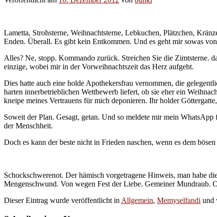
Lametta, Strohsterne, Weihnachtsterne, Lebkuchen, Plätzchen, Krän
Enden. Überall. Es gibt kein Entkommen. Und es geht mir sowas von
Alles? Ne, stopp. Kommando zurück. Streichen Sie die Zimtsterne. dami
einzige, wobei mir in der Vorweihnachtszeit das Herz aufgeht.
Dies hatte auch eine holde Apothekersfrau vernommen, die gelegentlic
harten innerbetrieblichen Wettbewerb liefert, ob sie eher ein Weihnach
kneipe meines Vertrauens für mich deponieren. Ihr holder Göttergat
Soweit der Plan. Gesagt, getan. Und so meldete mir mein WhatsApp f
der Menschheit.
Doch es kann der beste nicht in Frieden naschen, wenn es dem bösen 
Schockschwerenot. Der hämisch vorgetragene Hinweis, man habe die Ke
Mengenschwund. Von wegen Fest der Liebe. Gemeiner Mundraub. Oh Un
Dieser Eintrag wurde veröffentlicht in
Allgemein
,
Memyselfandi
und 