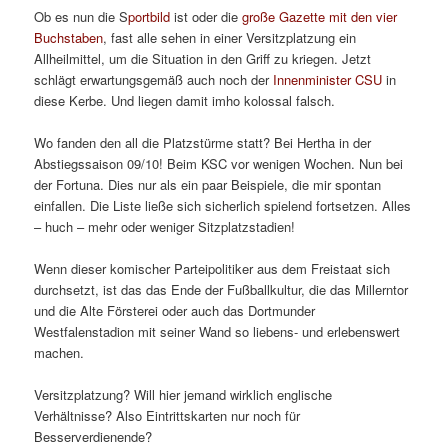
Ob es nun die S
portbild
ist oder die
große Gazette mit den vier
Buchstaben
, fast alle sehen in einer Versitzplatzung ein
Allheilmittel, um die Situation in den Griff zu kriegen. Jetzt
schlägt erwartungsgemäß auch noch der
Innenminister CSU
in
diese Kerbe. Und liegen damit imho kolossal falsch.
Wo fanden den all die Platzstürme statt? Bei Hertha in der
Abstiegssaison 09/10! Beim KSC vor wenigen Wochen. Nun bei
der Fortuna. Dies nur als ein paar Beispiele, die mir spontan
einfallen. Die Liste ließe sich sicherlich spielend fortsetzen. Alles
– huch – mehr oder weniger Sitzplatzstadien!
Wenn dieser komischer Parteipolitiker aus dem Freistaat sich
durchsetzt, ist das das Ende der Fußballkultur, die das Millerntor
und die Alte Försterei oder auch das Dortmunder
Westfalenstadion mit seiner Wand so liebens- und erlebenswert
machen.
Versitzplatzung? Will hier jemand wirklich englische
Verhältnisse? Also Eintrittskarten nur noch für
Besserverdienende?