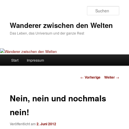
Such
Wanderer zwischen den Welten
Das Leben, das Universum und der ganze Rest
Hauptmenü
Start
Impressum
Zum
Inhalt
Beitrags-
←
Vorherige
Weiter
→
Navigation
wechseln
Nein, nein und nochmals
nein!
Veröffentlicht am
2. Juni 2012