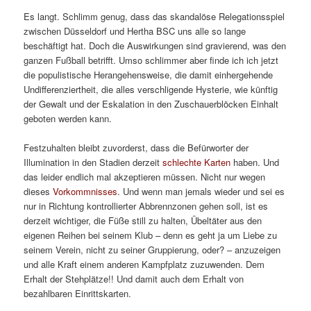
Es langt. Schlimm genug, dass das skandalöse Relegationsspiel
zwischen Düsseldorf und Hertha BSC uns alle so lange
beschäftigt hat. Doch die Auswirkungen sind gravierend, was den
ganzen Fußball betrifft. Umso schlimmer aber finde ich ich jetzt
die populistische Herangehensweise, die damit einhergehende
Undifferenziertheit, die alles verschligende Hysterie, wie künftig
der Gewalt und der Eskalation in den Zuschauerblöcken Einhalt
geboten werden kann.
Festzuhalten bleibt zuvorderst, dass die Befürworter der
Illumination in den Stadien derzeit
schlechte Karten
haben. Und
das leider endlich mal akzeptieren müssen. Nicht nur wegen
dieses
Vorkommnisses
. Und wenn man jemals wieder und sei es
nur in Richtung kontrollierter Abbrennzonen gehen soll, ist es
derzeit wichtiger, die Füße still zu halten, Übeltäter aus den
eigenen Reihen bei seinem Klub – denn es geht ja um Liebe zu
seinem Verein, nicht zu seiner Gruppierung, oder? – anzuzeigen
und alle Kraft einem anderen Kampfplatz zuzuwenden. Dem
Erhalt der Stehplätze!! Und damit auch dem Erhalt von
bezahlbaren Einrittskarten.