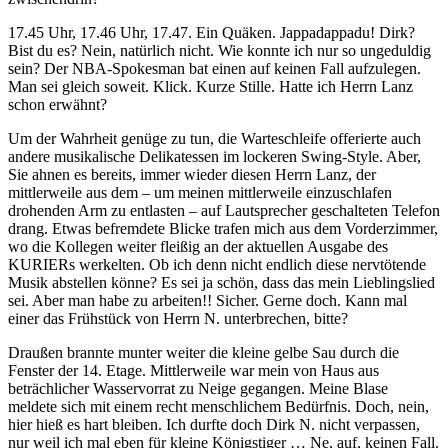
17.45 Uhr, 17.46 Uhr, 17.47. Ein Quäken. Jappadappadu! Dirk?
Bist du es? Nein, natürlich nicht. Wie konnte ich nur so ungeduldig
sein? Der NBA-Spokesman bat einen auf keinen Fall aufzulegen.
Man sei gleich soweit. Klick. Kurze Stille. Hatte ich Herrn Lanz
schon erwähnt?
Um der Wahrheit genüge zu tun, die Warteschleife offerierte auch
andere musikalische Delikatessen im lockeren Swing-Style. Aber,
Sie ahnen es bereits, immer wieder diesen Herrn Lanz, der
mittlerweile aus dem – um meinen mittlerweile einzuschlafen
drohenden Arm zu entlasten – auf Lautsprecher geschalteten Telefon
drang. Etwas befremdete Blicke trafen mich aus dem Vorderzimmer,
wo die Kollegen weiter fleißig an der aktuellen Ausgabe des
KURIERs werkelten. Ob ich denn nicht endlich diese nervtötende
Musik abstellen könne? Es sei ja schön, dass das mein Lieblingslied
sei. Aber man habe zu arbeiten!! Sicher. Gerne doch. Kann mal
einer das Frühstück von Herrn N. unterbrechen, bitte?
Draußen brannte munter weiter die kleine gelbe Sau durch die
Fenster der 14. Etage. Mittlerweile war mein von Haus aus
beträchlicher Wasservorrat zu Neige gegangen. Meine Blase
meldete sich mit einem recht menschlichem Bedürfnis. Doch, nein,
hier hieß es hart bleiben. Ich durfte doch Dirk N. nicht verpassen,
nur weil ich mal eben für kleine Königstiger … Ne, auf, keinen Fall.