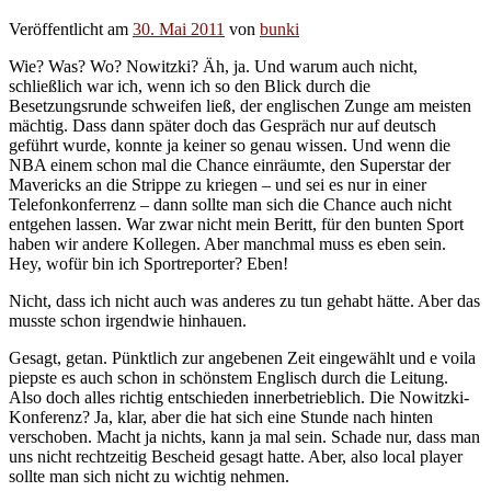
Veröffentlicht am
30. Mai 2011
von
bunki
Wie? Was? Wo? Nowitzki? Äh, ja. Und warum auch nicht,
schließlich war ich, wenn ich so den Blick durch die
Besetzungsrunde schweifen ließ, der englischen Zunge am meisten
mächtig. Dass dann später doch das Gespräch nur auf deutsch
geführt wurde, konnte ja keiner so genau wissen. Und wenn die
NBA einem schon mal die Chance einräumte, den Superstar der
Mavericks an die Strippe zu kriegen – und sei es nur in einer
Telefonkonferrenz – dann sollte man sich die Chance auch nicht
entgehen lassen. War zwar nicht mein Beritt, für den bunten Sport
haben wir andere Kollegen. Aber manchmal muss es eben sein.
Hey, wofür bin ich Sportreporter? Eben!
Nicht, dass ich nicht auch was anderes zu tun gehabt hätte. Aber das
musste schon irgendwie hinhauen.
Gesagt, getan. Pünktlich zur angebenen Zeit eingewählt und e voila
piepste es auch schon in schönstem Englisch durch die Leitung.
Also doch alles richtig entschieden innerbetrieblich. Die Nowitzki-
Konferenz? Ja, klar, aber die hat sich eine Stunde nach hinten
verschoben. Macht ja nichts, kann ja mal sein. Schade nur, dass man
uns nicht rechtzeitig Bescheid gesagt hatte. Aber, also local player
sollte man sich nicht zu wichtig nehmen.