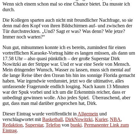
Wenn sich einem schon mal so eine Chance bietet. Da musste ich
durch.
Die Kollegen sparten auch nicht mit freundlicher Nachfrage, so sie
denn mal den Kopf von ihren Bildschirmen auf- und zwischen der
Tür durchstreckten. „Und? Sagt er was? Was denn? Wie jetze?
Immer noch warten?“
Nun gut, mitsummen konnte ich es bereits, zumindest für einen
vortrefflichen Karaoke-Vortrag hätte es langen müssen, als dann um
17.58 Uhr – also quasi pünktlich – der große Superstar Dirk
Nowitzki an der Strippe war. Und er war eine Seele von Mensch.
Mein dringender Wunsch, Wasser zu lassen, muss sich mental auf
die lange Reise über den Ozean bis hin ins sonnige Florida gemacht
haben. War irgendwie verdunstet, jetzt wo die ultimative, alles
umfassende Fragerunde endlich losging. Nach kaum 13 Minuten
war der Spuk vorbei und ich um die Erkenntnis reicher, dass er
unbedingt gewinnen wolle. Also jedes Spiel. Überraschend, aber
gut, dass man mal darüber gesprochen hat, Dirk.
Dieser Eintrag wurde veröffentlicht in
Allgemein
und
verschlagwortet mit
Basketball
,
DirkNowitzki
,
Kurier
,
NBA
,
Redaktion
,
Superstar
,
Telefon
von
bunki
.
Permanenter Link zum
Eintrag
.